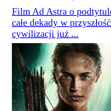
Film Ad Astra o podtytu
całe dekady w przyszłoś
cywilizacji już ...
Skyline
Fantastycznie przedstawiona krótka historia grupy ludzi po bezpre
planetę Ziemię. Bardzo dobrze ujęte akcje poszczególnych bohaterów
Bez przesadnych efektów, wszystko w dobrym tonie. Film godny pol