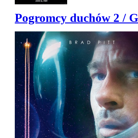
Pogromcy duchów 2 / Gh
Constantine
Johna nie można zaliczyć do grona zwykłych palaczy. Ma dar pozwa
postaci demonów i aniołów przebywających na Ziemi. John nigdy jedn
daru, który w młodości doprowadził go na skraj załamania i próby 
duszę rusza do walki z demonami, wierząc, że w ten sposób uratuje s