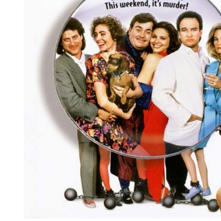
Oszukac Przeznaczenie 5
Grupa pracowników pewnej firmy jedzie autobusem na wyjazd integr
katastrofy - most, na który mają za chwilę wjechać runie do wody. N
uratować spod ostrz kosy, ale porządek rzeczy nie jest czymś z czym
Kostucha i tak upomni się o swoje.... Zobacz 5 część kultowej serii 