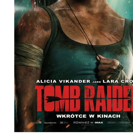
Robin Hood
Kolejna wersja historii o słynnym Królu Złodziei. Tym razem w tytuł
aktor znany z takich filmów jak Gladiator i Dowód życia. Jego ukoc
Blanchett. Robin Hood i jego banda walczą z korupcją i stawiają czo