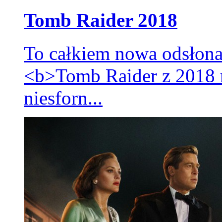
Tomb Raider 2018
To całkiem nowa odsłona
<b>Tomb Raider z 2018 
niesforn...