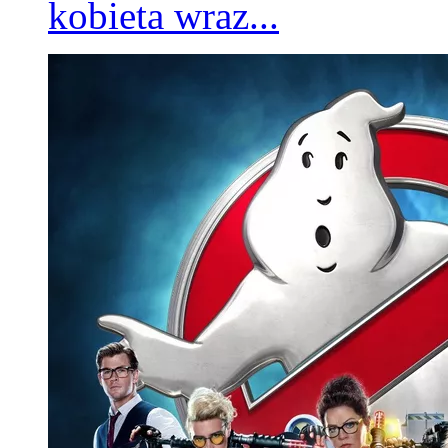
kobieta wraz...
Step Up 2
Andie to dziewczyna z biednej dzielnicy. Chase to chłopak z wyższych 
połączy pasja do tańca. Spotkają się w szkole dla artystycznie uzdoln
wkrótce nudne oficjalne popisy przestaną im wystarczać. Andie wcią