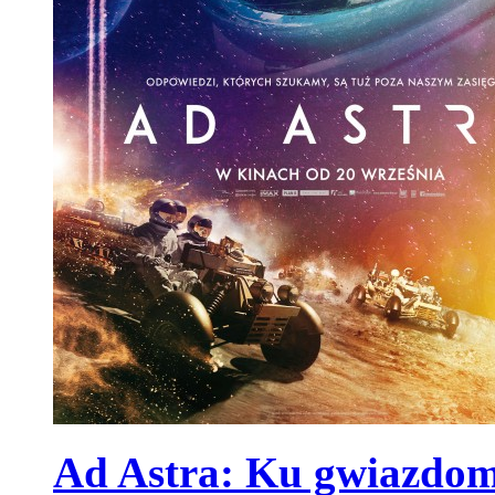
2012 Doomsday
Data 21 grudnia 2012 według przepowiednie maja stać się Dniem Są
Majów jest ostatnim dniem istnienia Świata. Czwórka ludzi wyrusza
historycznej świątyni Majów aby zgłębić ten sekret.
Ad Astra: Ku gwiazdom 