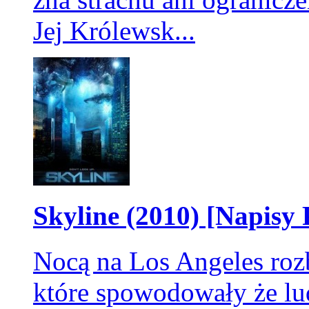
Jej Królewsk...
Skyline (2010) [Napisy P
Nocą na Los Angeles rozb
które spowodowały że lu