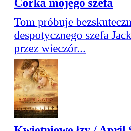
Córka mojego szefa
Tom próbuje bezskuteczn
despotycznego szefa Jack
przez wieczór...
Transformers 3
Kwietniowe łzy / April S
Autoboty dowiadują się o statku Cybertronian, ukrytym na księżycu.