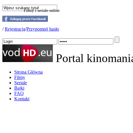
Filmy i seriale online
/
Rejestracja
/
Przypomnij hasło
Portal kinoman
Strona Główna
Filmy
Seriale
Bajki
FAQ
Kontakt