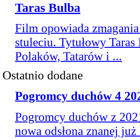
Taras Bulba
Film opowiada zmagani
stuleciu. Tytułowy Taras
Polaków, Tatarów i ...
Ostatnio dodane
Matrix
Wrażenie: Świat codzienny jest naszą rzeczywistością. Rzeczywistość
Pogromcy duchów 4 2021
skomplikowanym oszustwem wymyślonym przez obdarzone sztuczną i
które przejęły nad nami kontrolę. Zapierające dech w piersiach popi
obrazy. Wciskająca w fotel akcja.
Pogromcy duchów z 2021
nowa odsłona znanej już 