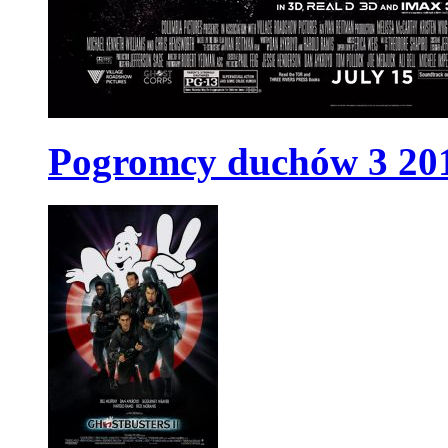
Freddy jest uwięziony w Piekle, z którego w zasadzie nie ma ucieczk
Freddy znajduje sposób, który może mu ułatwić wyrwanie się z Piekł
ściągnąć na ulicę Wiązów bestialskiego Jasona Voorheesa, okrutnego
i skłonić go do wszczęcia tam morderczej działalności. Kilku miesz
jednak przejrzeć podstępny p
Pogromcy duchów 3 2016