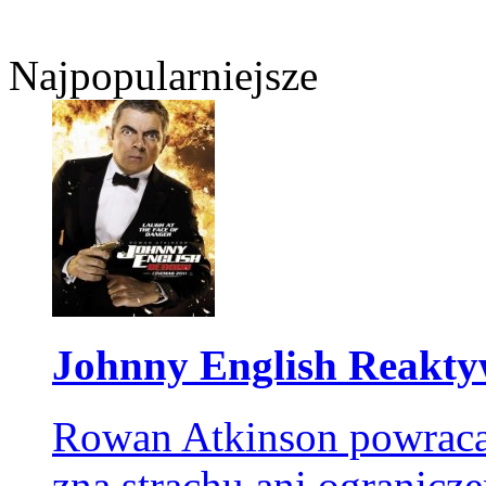
Najpopularniejsze
Johnny English Reaktyw
Rowan Atkinson powraca j
zna strachu ani ogranic