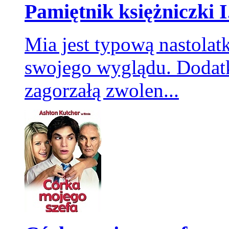
Pamiętnik księżniczki I.
Mia jest typową nastolat
swojego wyglądu. Dodatk
zagorzałą zwolen...
Drive
Historia chłopaka znanego jako „Driver” Mężczyzna za dnia pracuje w
kaskaderów, zaś w nocy jest kierowcą gangsterów, a co za tym idzie ż
śmierci. Do czasu kiedy poznaje uroczą kobietę Irene. Wszystko były
Irene jest dziewczyną gangstera dla którego pracuje Driver...