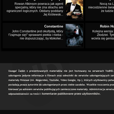
Rowan Atkinson powraca jak agent
Nocą na L
specjalny, który nie zna strachu ani
niecodzienne świa
ograniczeń logicznych. Oddany poddany
że ludzi
Jej Królewsk...
Constantine
Robin Ho
John Constantine jest okultystą, który
Kolejna wersja 
\"zajmuje się\" sprawami piekła i nieba -
Złodziei. Ty
nie dopuszczając, by ktokolwi...
wciela się genia