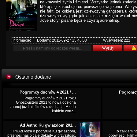
na krawędzi życia i śmierci. Wszystko jednak zmienia 
której się zakochuje od pierwszego wejrzenia. Wszys
nie fakt, że kobieta jest dziewczyną gangstera u któr
dziewczyna wygląda jak anioł, ale rozpęta wokół ni
„love story” pisane będzie czystą adrenaliną...
Informacje:
Dodany: 2011-09-27 15:46:03
Wyświetleń: 222
Ostatnio dodane
Pogromcy duchów 4 2021 / ...
Pogromcy
Pogromcy duchów z 2021 roku
Ghostbusters 2021 to nowa odsłona
znanej już linii filmów o duchach. Młoda
kobieta wraz...
Ad Astra: Ku gwiazdom 201...
Film Ad Astra o podtytule Ku gwiazdom,
To całkiem n
przenosi nas o całe dekady w przyszłość.
opowieści. Film