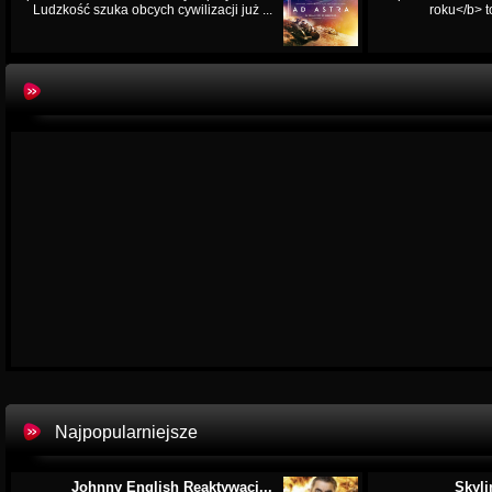
Ludzkość szuka obcych cywilizacji już ...
roku</b> t
Najpopularniejsze
Johnny English Reaktywacj...
Skyli