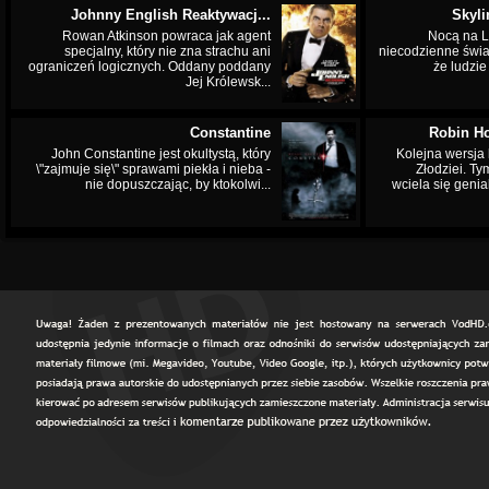
Johnny English Reaktywacj...
Skyli
Rowan Atkinson powraca jak agent
Nocą na L
specjalny, który nie zna strachu ani
niecodzienne świa
ograniczeń logicznych. Oddany poddany
że ludzi
Jej Królewsk...
Constantine
Robin Ho
John Constantine jest okultystą, który
Kolejna wersja 
\"zajmuje się\" sprawami piekła i nieba -
Złodziei. Ty
nie dopuszczając, by ktokolwi...
wciela się genia