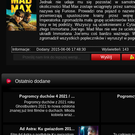
Jednak nie udaje mu się pozostać w samotno
okoliczności Mad Max zostaje wciągnięty przez samo
nazywa się Furiose. Prowadzi ona pojazd o nazwie
przemierzają spustoszone krainy przez wojnę 
Imperatorka zgromadziła mała grupę uciekinierów któ
losy w tej podróży. Wszyscy są uciekinierami z Cyta
złego Immortana Joe’ego. Mad Max nie wie że uciekin
ukradli Immortana Joe’emu coś bardzo ważnego. 
zgromadził wszystkich popleczników i wyruszył w pogo
Informacje:
Dodany: 2015-06-06 17:48:30
Wyświetleń: 143
Ostatnio dodane
Pogromcy duchów 4 2021 / ...
Pogromcy
Pogromcy duchów z 2021 roku
Ghostbusters 2021 to nowa odsłona
znanej już linii filmów o duchach. Młoda
kobieta wraz...
Ad Astra: Ku gwiazdom 201...
Film Ad Astra o podtytule Ku gwiazdom,
To całkiem n