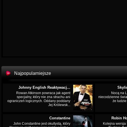
Najpopularniejsze
Johnny English Reaktywacj...
Skyli
Rowan Atkinson powraca jak agent
Nocą na L
specjalny, który nie zna strachu ani
niecodzienne świa
ograniczeń logicznych. Oddany poddany
że ludzi
Jej Królewsk...
Constantine
Robin Ho
John Constantine jest okultystą, który
Kolejna wersja 