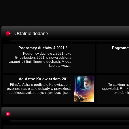
Ostatnio dodane
Pogromcy duchów 4 2021 / ...
Pogromcy
Pogromcy duchów z 2021 roku
Ghostbusters 2021 to nowa odsłona
znanej już linii filmów o duchach. Młoda
kobieta wraz...
Ad Astra: Ku gwiazdom 201...
Film Ad Astra o podtytule Ku gwiazdom,
To całkiem n
przenosi nas o całe dekady w przyszłość.
opowieści. Film
Ludzkość szuka obcych cywilizacji już ...
roku</b> t