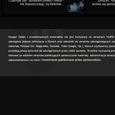
\"zajmuje się\" sprawami piekła i nieba -
Złodziei. Ty
nie dopuszczając, by ktokolwi...
wciela się genia