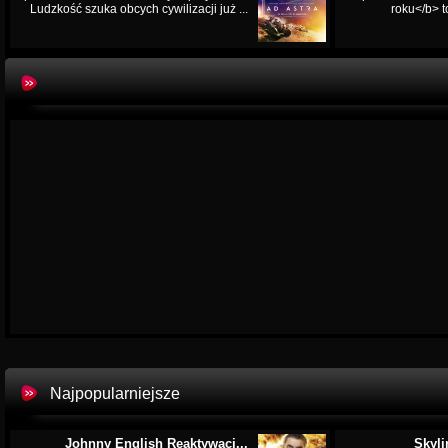
Ludzkość szuka obcych cywilizacji już ...
roku</b> t
Najpopularniejsze
Johnny English Reaktywacj...
Skyli