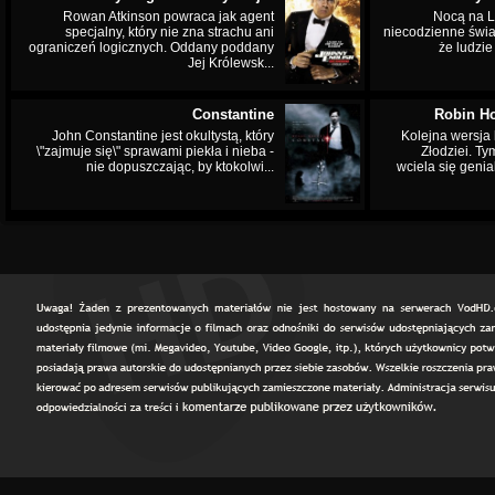
Rowan Atkinson powraca jak agent
Nocą na L
specjalny, który nie zna strachu ani
niecodzienne świa
ograniczeń logicznych. Oddany poddany
że ludzi
Jej Królewsk...
Constantine
Robin Ho
John Constantine jest okultystą, który
Kolejna wersja 
\"zajmuje się\" sprawami piekła i nieba -
Złodziei. Ty
nie dopuszczając, by ktokolwi...
wciela się genia