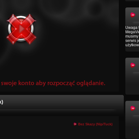
Uwaga !
MegaVid
musimy 
serwis 
użytkow
k)
Bez Skazy (Nip/Tuck)