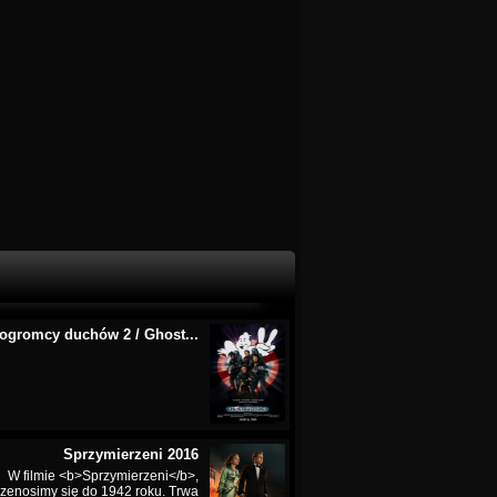
ogromcy duchów 2 / Ghost...
Sprzymierzeni 2016
W filmie <b>Sprzymierzeni</b>,
rzenosimy się do 1942 roku. Trwa