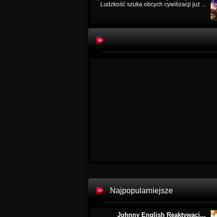
Ludzkość szuka obcych cywilizacji już ...
Najpopularniejsze
Johnny English Reaktywacj...