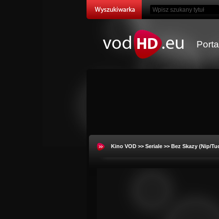
Port
Kino VOD
>>
Seriale
>>
Bez Skazy (Nip/Tu