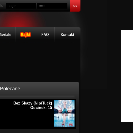
ło
Polecane
Bez Skazy (Nip/Tuck)
Odcinek: 15