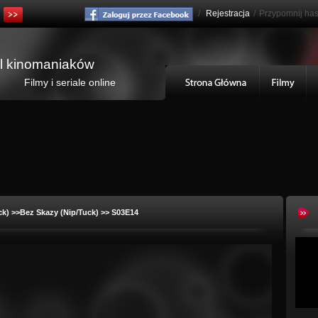
/
Rejestracja
/
Przypomnij has
al kinomaniaków
Filmy i seriale online
ck)
>>Bez Skazy (Nip/Tuck) >> S03E14