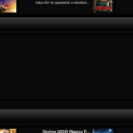
roku</b> to opowieść o niesforn...
Skyline (2010) [Napisy P...