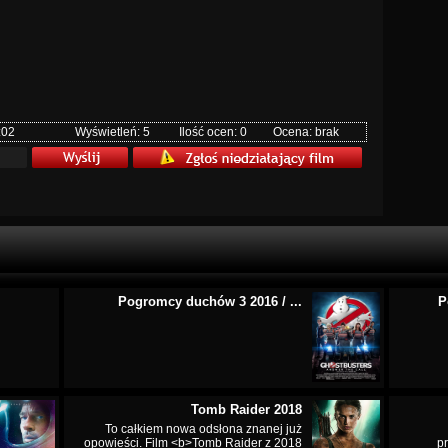
:02
Wyświetleń: 5
Ilość ocen: 0
Ocena: brak
Pogromcy duchów 3 2016 / ...
P
Tomb Raider 2018
To całkiem nowa odsłona znanej już
opowieści. Film <b>Tomb Raider z 2018
p