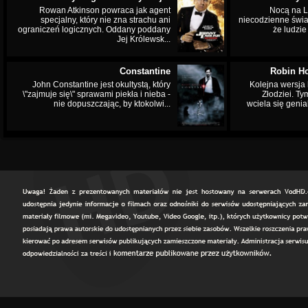
Rowan Atkinson powraca jak agent
Nocą na L
specjalny, który nie zna strachu ani
niecodzienne świa
ograniczeń logicznych. Oddany poddany
że ludzi
Jej Królewsk...
Constantine
Robin Ho
John Constantine jest okultystą, który
Kolejna wersja 
\"zajmuje się\" sprawami piekła i nieba -
Złodziei. Ty
nie dopuszczając, by ktokolwi...
wciela się genia