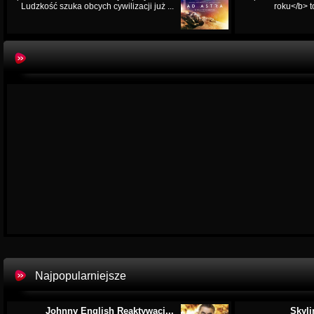
Ludzkość szuka obcych cywilizacji już ...
roku</b> t
Najpopularniejsze
Johnny English Reaktywacj...
Skyli