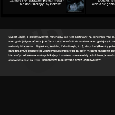
\"zajmuje się\" sprawami piekła i nieba -
Złodziei. Ty
nie dopuszczając, by ktokolwi...
wciela się genia