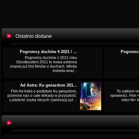
Ostatnio dodane
Pogromcy duchów 4 2021 / ...
Pogromcy
Pogromcy duchów z 2021 roku
Ghostbusters 2021 to nowa odsłona
znanej już linii filmów o duchach. Młoda
kobieta wraz...
Ad Astra: Ku gwiazdom 201...
Film Ad Astra o podtytule Ku gwiazdom,
To całkiem n
przenosi nas o całe dekady w przyszłość.
opowieści. Film
Ludzkość szuka obcych cywilizacji już ...
roku</b> t