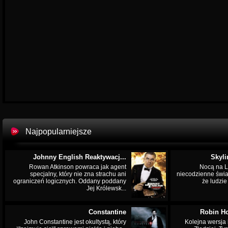
Najpopularniejsze
Johnny English Reaktywacj...
Skyli
Rowan Atkinson powraca jak agent
Nocą na L
specjalny, który nie zna strachu ani
niecodzienne świa
ograniczeń logicznych. Oddany poddany
że ludzi
Jej Królewsk...
Constantine
Robin Ho
John Constantine jest okultystą, który
Kolejna wersja 