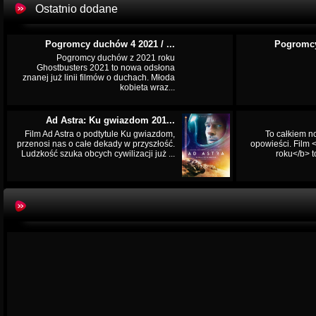
Ostatnio dodane
Pogromcy duchów 4 2021 / ...
Pogromcy
Pogromcy duchów z 2021 roku
Ghostbusters 2021 to nowa odsłona
znanej już linii filmów o duchach. Młoda
kobieta wraz...
Ad Astra: Ku gwiazdom 201...
Film Ad Astra o podtytule Ku gwiazdom,
To całkiem n
przenosi nas o całe dekady w przyszłość.
opowieści. Film
Ludzkość szuka obcych cywilizacji już ...
roku</b> t