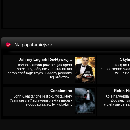
Najpopularniejsze
Johnny English Reaktywacj...
Skyli
Rowan Atkinson powraca jak agent
Nocą na L
specjalny, który nie zna strachu ani
niecodzienne świa
ograniczeń logicznych. Oddany poddany
że ludzi
Jej Królewsk...
Constantine
Robin Ho
John Constantine jest okultystą, który
Kolejna wersja 
\"zajmuje się\" sprawami piekła i nieba -
Złodziei. Ty
nie dopuszczając, by ktokolwi...
wciela się genia