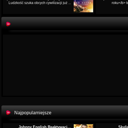
Ludzkość szuka obcych cywilizacji już ...
roku</b> t
Najpopularniejsze
Johnny English Reaktywacj...
Skyli