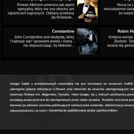
Rowan Atkinson powraca jak agent
Nocą na L
specjalny, który nie zna strachu ani
niecodzienne świa
ograniczeń logicznych. Oddany poddany
że ludzi
Jej Królewsk...
Constantine
Robin Ho
John Constantine jest okultystą, który
Kolejna wersja 
\"zajmuje się\" sprawami piekła i nieba -
Złodziei. Ty
nie dopuszczając, by ktokolwi...
wciela się genia