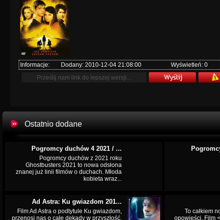
Informacje:
Dodany: 2010-12-04 21:08:00
Wyświetleń: 0
Ostatnio dodane
Pogromcy duchów 4 2021 / ...
Pogromcy
Pogromcy duchów z 2021 roku
Ghostbusters 2021 to nowa odsłona
znanej już linii filmów o duchach. Młoda
kobieta wraz...
Ad Astra: Ku gwiazdom 201...
Film Ad Astra o podtytule Ku gwiazdom,
To całkiem n
przenosi nas o całe dekady w przyszłość.
opowieści. Film