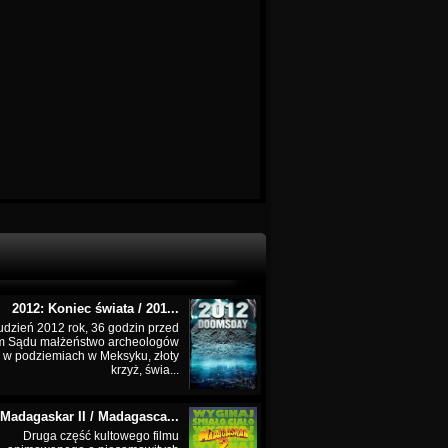
2012: Koniec świata / 201...
udzień 2012 rok, 36 godzin przed
m Sądu małżeństwo archeologów
 w podziemiach w Meksyku, złoty
krzyż, świa...
Madagaskar II / Madagasca...
Druga część kultowego filmu