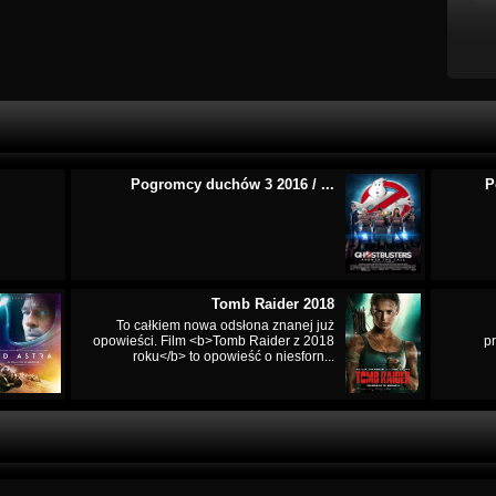
Pogromcy duchów 3 2016 / ...
P
Tomb Raider 2018
To całkiem nowa odsłona znanej już
opowieści. Film <b>Tomb Raider z 2018
p
roku</b> to opowieść o niesforn...