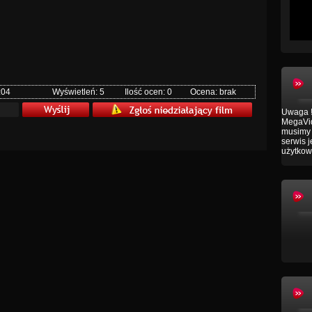
:04
Wyświetleń: 5
Ilość ocen: 0
Ocena: brak
Uwaga !
MegaVid
musimy 
serwis 
użytkow