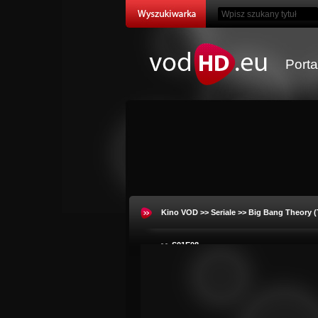
Port
Kino VOD
>>
Seriale
>>
Big Bang Theory (
>> S01E08