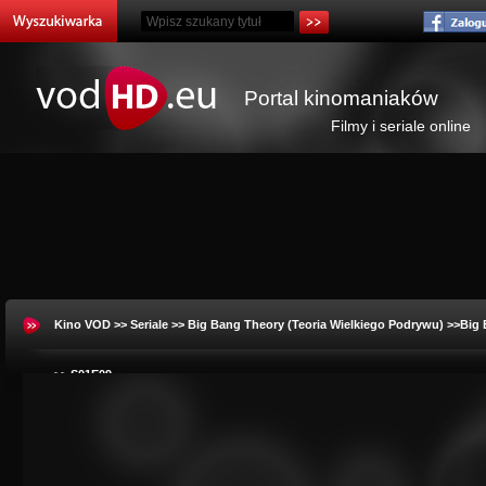
Portal kinomaniaków
Filmy i seriale online
Kino VOD
>>
Seriale
>>
Big Bang Theory (Teoria Wielkiego Podrywu)
>>Big 
>> S01E09