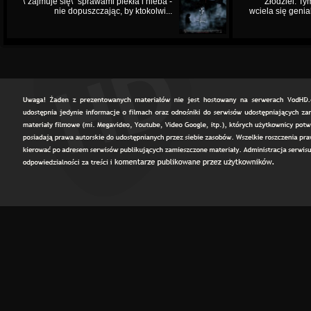
\"zajmuje się\" sprawami piekła i nieba -
Złodziei. Ty
nie dopuszczając, by ktokolwi...
wciela się genia