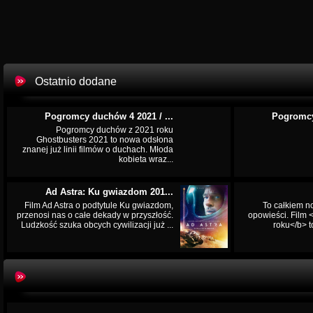
Ostatnio dodane
Pogromcy duchów 4 2021 / ...
Pogromcy
Pogromcy duchów z 2021 roku
Ghostbusters 2021 to nowa odsłona
znanej już linii filmów o duchach. Młoda
kobieta wraz...
Ad Astra: Ku gwiazdom 201...
Film Ad Astra o podtytule Ku gwiazdom,
To całkiem n
przenosi nas o całe dekady w przyszłość.
opowieści. Film
Ludzkość szuka obcych cywilizacji już ...
roku</b> t