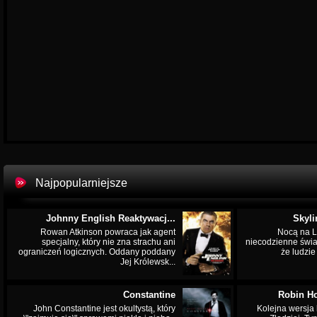
Najpopularniejsze
Johnny English Reaktywacj...
Skyli
Rowan Atkinson powraca jak agent
Nocą na L
specjalny, który nie zna strachu ani
niecodzienne świa
ograniczeń logicznych. Oddany poddany
że ludzi
Jej Królewsk...
Constantine
Robin Ho
John Constantine jest okultystą, który
Kolejna wersja 