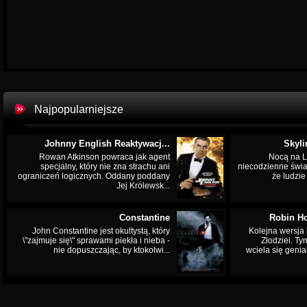
Najpopularniejsze
Johnny English Reaktywacj...
Skyli
Rowan Atkinson powraca jak agent
Nocą na L
specjalny, który nie zna strachu ani
niecodzienne świa
ograniczeń logicznych. Oddany poddany
że ludzi
Jej Królewsk...
Constantine
Robin Ho
John Constantine jest okultystą, który
Kolejna wersja 
\"zajmuje się\" sprawami piekła i nieba -
Złodziei. Ty
nie dopuszczając, by ktokolwi...
wciela się genia