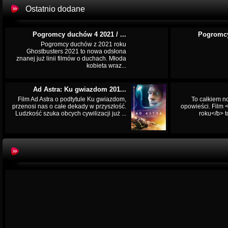
Ostatnio dodane
Pogromcy duchów 4 2021 / ...
Pogromcy
Pogromcy duchów z 2021 roku
Ghostbusters 2021 to nowa odsłona
znanej już linii filmów o duchach. Młoda
kobieta wraz...
Ad Astra: Ku gwiazdom 201...
Film Ad Astra o podtytule Ku gwiazdom,
To całkiem n
przenosi nas o całe dekady w przyszłość.
opowieści. Film
Ludzkość szuka obcych cywilizacji już ...
roku</b> t