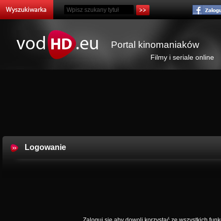
Portal kinomaniaków
Filmy i seriale online
Logowanie
Zaloguj się aby dowoli korzystać ze wszystkich funkc