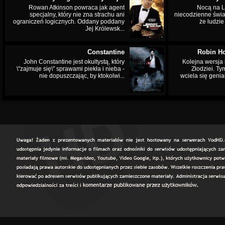
Rowan Atkinson powraca jak agent
Nocą na L
specjalny, który nie zna strachu ani
niecodzienne świa
ograniczeń logicznych. Oddany poddany
że ludzi
Jej Królewsk...
Constantine
Robin Ho
John Constantine jest okultystą, który
Kolejna wersja 
\"zajmuje się\" sprawami piekła i nieba -
Złodziei. Ty
nie dopuszczając, by ktokolwi...
wciela się genia