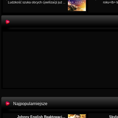
Ludzkość szuka obcych cywilizacji już ...
roku</b> t
Najpopularniejsze
Johnny English Reaktywacj...
Skyli