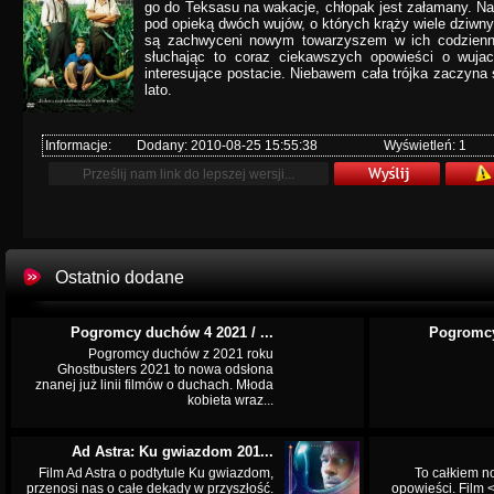
go do Teksasu na wakacje, chłopak jest załamany. N
pod opieką dwóch wujów, o których krąży wiele dziwn
są zachwyceni nowym towarzyszem w ich codzienn
słuchając to coraz ciekawszych opowieści o wuja
interesujące postacie. Niebawem cała trójka zaczyna
lato.
Informacje:
Dodany: 2010-08-25 15:55:38
Wyświetleń: 1
Ostatnio dodane
Pogromcy duchów 4 2021 / ...
Pogromcy
Pogromcy duchów z 2021 roku
Ghostbusters 2021 to nowa odsłona
znanej już linii filmów o duchach. Młoda
kobieta wraz...
Ad Astra: Ku gwiazdom 201...
Film Ad Astra o podtytule Ku gwiazdom,
To całkiem n
przenosi nas o całe dekady w przyszłość.
opowieści. Film