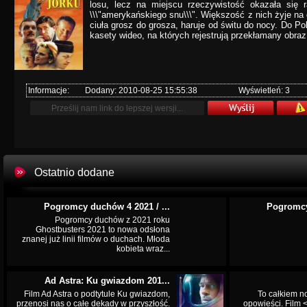
losu, lecz na miejscu rzeczywistość okazała się
\\\"amerykańskiego snu\\\". Większość z nich żyje na
ciuła grosz do grosza, haruje od świtu do nocy. Do P
kasety wideo, na których rejestrują przekłamany obraz 
Informacje:
Dodany: 2010-08-25 15:55:38
Wyświetleń: 3
Ostatnio dodane
Pogromcy duchów 4 2021 / ...
Pogromcy
Pogromcy duchów z 2021 roku
Ghostbusters 2021 to nowa odsłona
znanej już linii filmów o duchach. Młoda
kobieta wraz...
Ad Astra: Ku gwiazdom 201...
Film Ad Astra o podtytule Ku gwiazdom,
To całkiem n
przenosi nas o całe dekady w przyszłość.
opowieści. Film