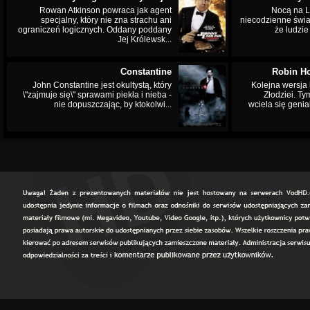
Rowan Atkinson powraca jak agent
Nocą na L
specjalny, który nie zna strachu ani
niecodzienne świa
ograniczeń logicznych. Oddany poddany
że ludzi
Jej Królewsk...
Constantine
Robin Ho
John Constantine jest okultystą, który
Kolejna wersja 
\"zajmuje się\" sprawami piekła i nieba -
Złodziei. Ty
nie dopuszczając, by ktokolwi...
wciela się genia