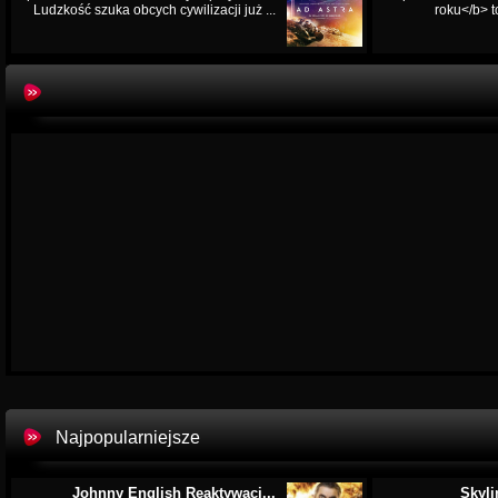
Ludzkość szuka obcych cywilizacji już ...
roku</b> t
Najpopularniejsze
Johnny English Reaktywacj...
Skyli