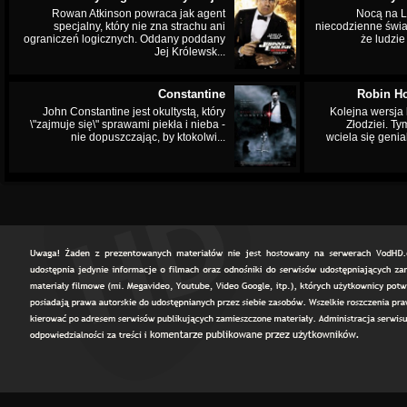
Rowan Atkinson powraca jak agent
Nocą na L
specjalny, który nie zna strachu ani
niecodzienne świa
ograniczeń logicznych. Oddany poddany
że ludzi
Jej Królewsk...
Constantine
Robin Ho
John Constantine jest okultystą, który
Kolejna wersja 
\"zajmuje się\" sprawami piekła i nieba -
Złodziei. Ty
nie dopuszczając, by ktokolwi...
wciela się genia