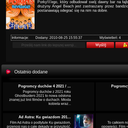
Porky\\\'ego, który odbudował swój dawny bar na łajb
drużyny Angel Beach jest zastraszany przez bandzio
postanawiają odegrać się na nim na dobre.
Informacje:
Dodany: 2010-08-25 15:55:37
Wyświetleń: 4
Ostatnio dodane
Pogromcy duchów 4 2021 / ...
Pogromcy
Pogromcy duchów z 2021 roku
Ghostbusters 2021 to nowa odsłona
znanej już linii filmów o duchach. Młoda
kobieta wraz...
Ad Astra: Ku gwiazdom 201...
Film Ad Astra o podtytule Ku gwiazdom,
To całkiem n
przenosi nas o całe dekady w przyszłość.
opowieści. Film