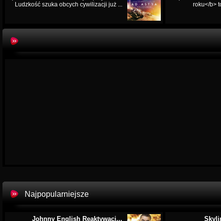
Ludzkość szuka obcych cywilizacji już ...
roku</b> t
Najpopularniejsze
Johnny English Reaktywacj...
Skyli