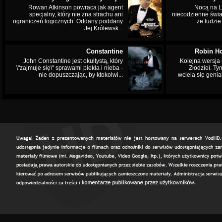
Rowan Atkinson powraca jak agent
Nocą na L
specjalny, który nie zna strachu ani
niecodzienne świa
ograniczeń logicznych. Oddany poddany
że ludzi
Jej Królewsk...
Constantine
Robin Ho
John Constantine jest okultystą, który
Kolejna wersja 
\"zajmuje się\" sprawami piekła i nieba -
Złodziei. Ty
nie dopuszczając, by ktokolwi...
wciela się genia