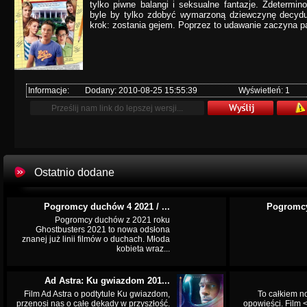
tylko piwne balangi i seksualne fantazje. Zdetermi
byle by tylko zdobyć wymarzoną dziewczynę decydu
krok: zostania gejem. Poprzez to udawanie zaczyna pa
Informacje:
Dodany: 2010-08-25 15:55:39
Wyświetleń: 1
Ostatnio dodane
Pogromcy duchów 4 2021 / ...
Pogromcy
Pogromcy duchów z 2021 roku
Ghostbusters 2021 to nowa odsłona
znanej już linii filmów o duchach. Młoda
kobieta wraz...
Ad Astra: Ku gwiazdom 201...
Film Ad Astra o podtytule Ku gwiazdom,
To całkiem n
przenosi nas o całe dekady w przyszłość.
opowieści. Film