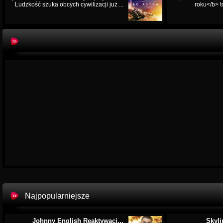
Ludzkość szuka obcych cywilizacji już ...
roku</b> t
Najpopularniejsze
Johnny English Reaktywacj...
Skyli