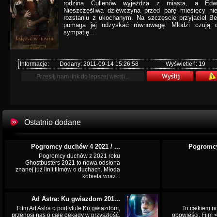
rodzina Cullenów wyjeżdża z miasta, a Edw
Nieszczęśliwa dziewczyna przed parę miesięcy ni
rozstaniu z ukochanym. Na szczęscie przyjaciel Be
pomaga jej odzyskać równowagę. Młodzi czują d
sympatię...
Informacje:
Dodany: 2011-09-14 15:26:58
Wyświetleń: 19
Ostatnio dodane
Pogromcy duchów 4 2021 / ...
Pogromcy
Pogromcy duchów z 2021 roku
Ghostbusters 2021 to nowa odsłona
znanej już linii filmów o duchach. Młoda
kobieta wraz...
Ad Astra: Ku gwiazdom 201...
Film Ad Astra o podtytule Ku gwiazdom,
To całkiem n
przenosi nas o całe dekady w przyszłość.
opowieści. Film