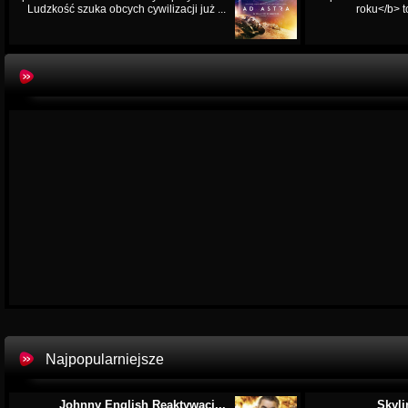
Ludzkość szuka obcych cywilizacji już ...
roku</b> t
Najpopularniejsze
Johnny English Reaktywacj...
Skyli