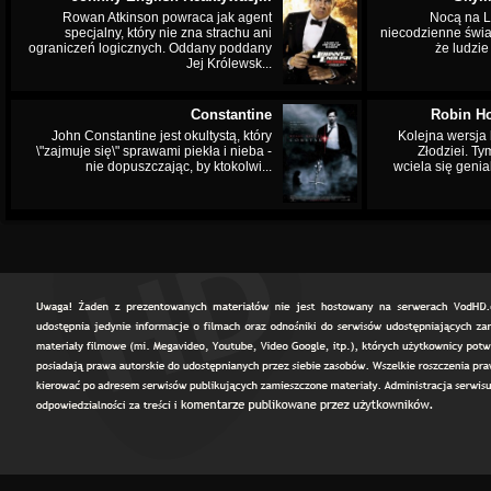
Rowan Atkinson powraca jak agent
Nocą na L
specjalny, który nie zna strachu ani
niecodzienne świa
ograniczeń logicznych. Oddany poddany
że ludzi
Jej Królewsk...
Constantine
Robin Ho
John Constantine jest okultystą, który
Kolejna wersja 
\"zajmuje się\" sprawami piekła i nieba -
Złodziei. Ty
nie dopuszczając, by ktokolwi...
wciela się genia