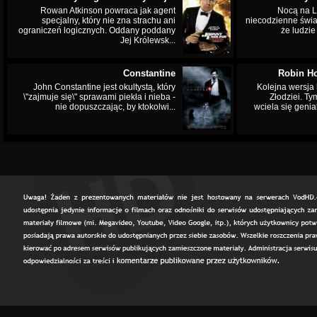
Rowan Atkinson powraca jak agent
Nocą na L
specjalny, który nie zna strachu ani
niecodzienne świa
ograniczeń logicznych. Oddany poddany
że ludzi
Jej Królewsk...
Constantine
Robin Ho
John Constantine jest okultystą, który
Kolejna wersja 
\"zajmuje się\" sprawami piekła i nieba -
Złodziei. Ty
nie dopuszczając, by ktokolwi...
wciela się genia