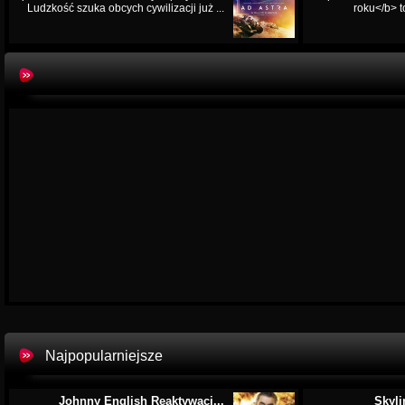
Ludzkość szuka obcych cywilizacji już ...
roku</b> t
Najpopularniejsze
Johnny English Reaktywacj...
Skyli