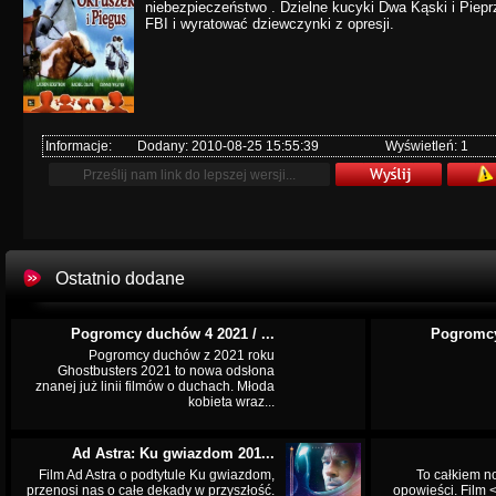
niebezpieczeństwo . Dzielne kucyki Dwa Kąski i Piep
FBI i wyratować dziewczynki z opresji.
Informacje:
Dodany: 2010-08-25 15:55:39
Wyświetleń: 1
Ostatnio dodane
Pogromcy duchów 4 2021 / ...
Pogromcy
Pogromcy duchów z 2021 roku
Ghostbusters 2021 to nowa odsłona
znanej już linii filmów o duchach. Młoda
kobieta wraz...
Ad Astra: Ku gwiazdom 201...
Film Ad Astra o podtytule Ku gwiazdom,
To całkiem n
przenosi nas o całe dekady w przyszłość.
opowieści. Film