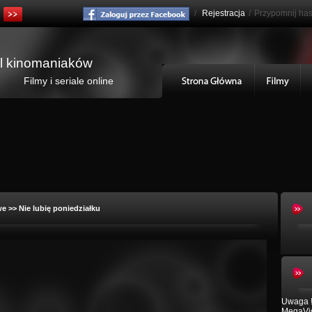
/
Rejestracja
/
Przypomnij has
al kinomaniaków
Filmy i seriale online
we
>> Nie lubię poniedziałku
Uwaga !
MegaVid