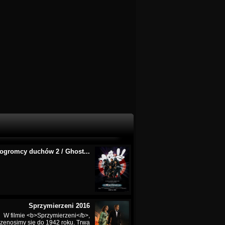
ogromcy duchów 2 / Ghost...
Sprzymierzeni 2016
W filmie <b>Sprzymierzeni</b>,
rzenosimy się do 1942 roku. Trwa