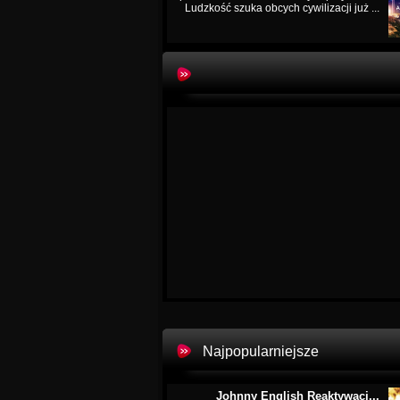
Ludzkość szuka obcych cywilizacji już ...
Najpopularniejsze
Johnny English Reaktywacj...