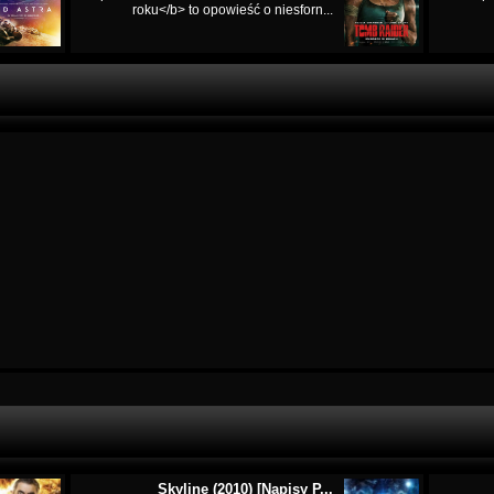
roku</b> to opowieść o niesforn...
Skyline (2010) [Napisy P...