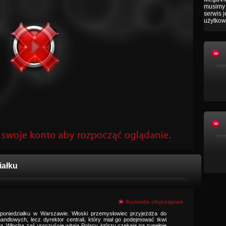
musimy 
serwis 
użytkow
iałku
Komedie obyczajowe
poniedziałku w Warszawie. Włoski przemysłowiec przyjeżdża do
andlowych, lecz dyrektor centrali, który miał go podejmować tkwi
a. Włocha zaś uroczyście witają Polacy, którzy czekają na zupełnie