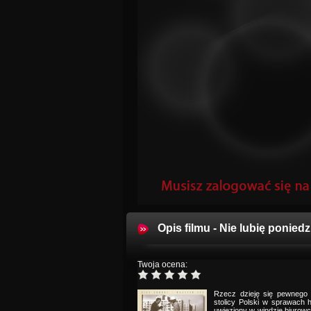
Opis filmu - Nie lubię poniedz
Twoja ocena:
Rzecz dzieję się pewnego 
stolicy Polski w sprawach h
uwięziony w windzie biurowc