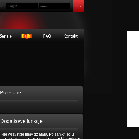
ło
Polecane
Dodatkowe funkcje
 Nie wszystkie filmy działają. Po zamknięciu
eo i skasowaniu linków przez videobb i videozer