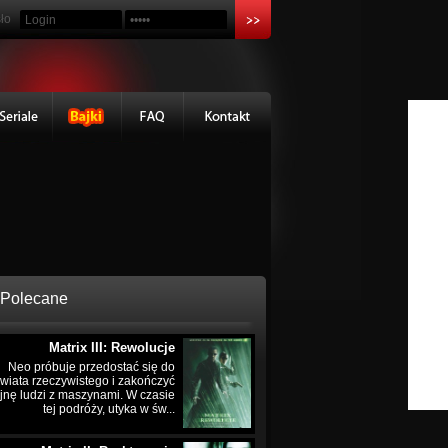
ło
Polecane
Matrix III: Rewolucje
Neo próbuje przedostać się do
wiata rzeczywistego i zakończyć
jnę ludzi z maszynami. W czasie
tej podróży, utyka w św...