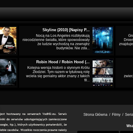
Skyline (2010) [Napisy P...
Nocą na Los Angeles rozbłyskują
Gr
niecodzienne światła, które spowodowały
Dnie
że ludzie wychodzą na zewnątrz
znajduje
budynków. Nie zda...
Robin Hood / Robin Hood (...
Kolejna wersja historii o słynnym Królu
Złodziei. Tym razem w tytułową rolę
wciela się genialny aktor znany z takich
zwier
fil...
Strona Główna
/
Filmy
/
Seri
Wsz