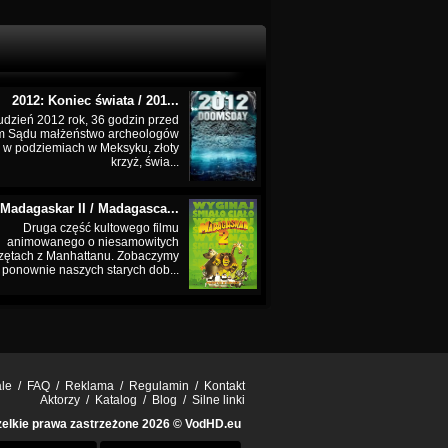
2012: Koniec świata / 201...
udzień 2012 rok, 36 godzin przed
m Sądu małżeństwo archeologów
 w podziemiach w Meksyku, złoty
krzyż, świa...
Madagaskar II / Madagasca...
Druga część kultowego filmu
animowanego o niesamowitych
zętach z Manhattanu. Zobaczymy
ponownie naszych starych dob...
ale
/
FAQ
/
Reklama
/
Regulamin
/
Kontakt
Aktorzy
/
Katalog
/
Blog
/
Silne linki
elkie prawa zastrzeżone 2026 ©
VodHD.eu