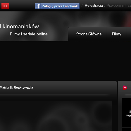
/
Rejestracja
/
Przypomnij has
al kinomaniaków
Filmy i seriale online
Matrix II: Reaktywacja
ś
wo