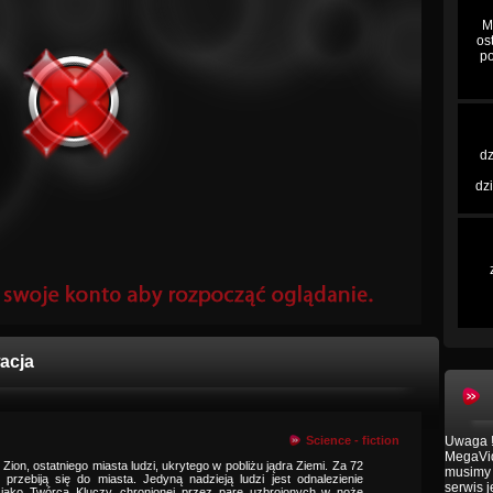
M
os
po
dz
dz
wacja
Science - fiction
Uwaga !
MegaVid
Zion, ostatniego miasta ludzi, ukrytego w pobliżu jądra Ziemi. Za 72
musimy 
 przebiją się do miasta. Jedyną nadzieją ludzi jest odnalezienie
serwis 
j jako Twórca Kluczy, chronionej przez parę uzbrojonych w noże