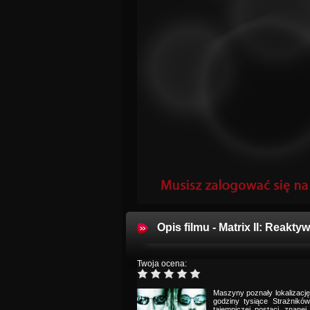
Opis filmu - Matrix II: Reakty
Twoja ocena:
Maszyny poznały lokalizację 
godziny tysiące Strażników
tajemniczej postaci, znane