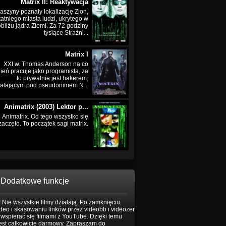
Matrix II: Reaktywacja
aszyny poznały lokalizację Zion,
tatniego miasta ludzi, ukrytego w
bliżu jądra Ziemi. Za 72 godziny
tysiące Strażni...
Matrix I
XXI w. Thomas Anderson na co
ień pracuje jako programista, za
to prywatnie jest hakerem,
iałającym pod pseudonimem N...
Animatrix (2003) Lektor p...
Animatrix. Od tego wszystko się
zaczęło. To początek sagi matrix.
Dodatkowe funkcje
 Nie wszystkie filmy działają. Po zamknięciu
eo i skasowaniu linków przez videobb i videozer
wspierać się filmami z YouTube. Dzięki temu
jest całkowicie darmowy. Zapraszam do