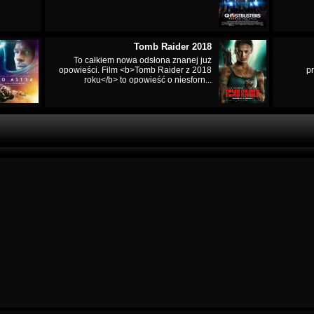
Tomb Raider 2018
To całkiem nowa odsłona znanej już
opowieści. Film <b>Tomb Raider z 2018
p
roku</b> to opowieść o niesforn...