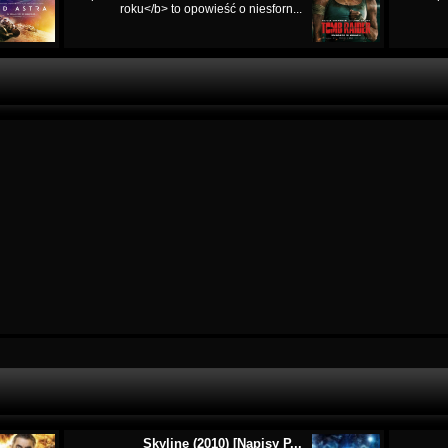
roku</b> to opowieść o niesforn...
Skyline (2010) [Napisy P...