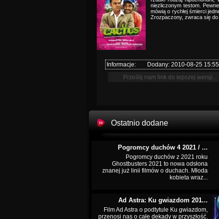
niezliczonym testom. Pewne
mówią o rychłej śmierci jed
Zrozpaczony, zwraca się do 
Informacje:
Dodany: 2010-08-25 15:55
Ostatnio dodane
Pogromcy duchów 4 2021 / ...
Pogromcy duchów z 2021 roku
Ghostbusters 2021 to nowa odsłona
znanej już linii filmów o duchach. Młoda
kobieta wraz...
Ad Astra: Ku gwiazdom 201...
Film Ad Astra o podtytule Ku gwiazdom,
przenosi nas o całe dekady w przyszłość.