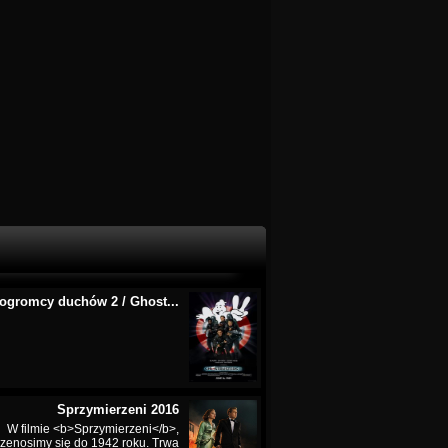
ogromcy duchów 2 / Ghost...
Sprzymierzeni 2016
W filmie <b>Sprzymierzeni</b>,
rzenosimy się do 1942 roku. Trwa