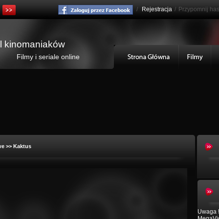
/
Rejestracja
/
Przypomnij has
al kinomaniaków
Filmy i seriale online
we
>> Kaktus
Uwaga !
MegaVid