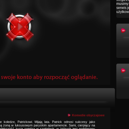
musimy 
serwis 
użytkow
Komedie obyczajowe
ie koledze, Patrickowi. Mijają lata. Patrick odnosi sukcesy jako
ną żoną w luksusowym paryskim apartamencie. Sami, cierpiący na
, większość życia spędza w szpitalach, w których jest poddawany