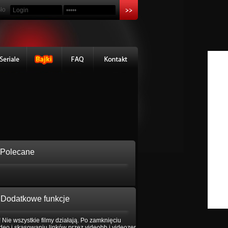
ło
Polecane
Dodatkowe funkcje
 Nie wszystkie filmy działają. Po zamknięciu
eo i skasowaniu linków przez videobb i videozer