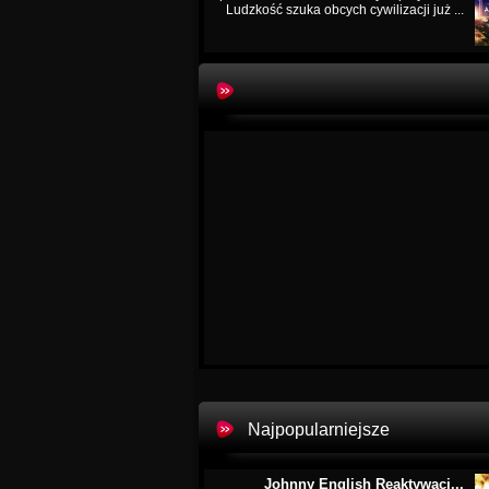
Ludzkość szuka obcych cywilizacji już ...
Najpopularniejsze
Johnny English Reaktywacj...