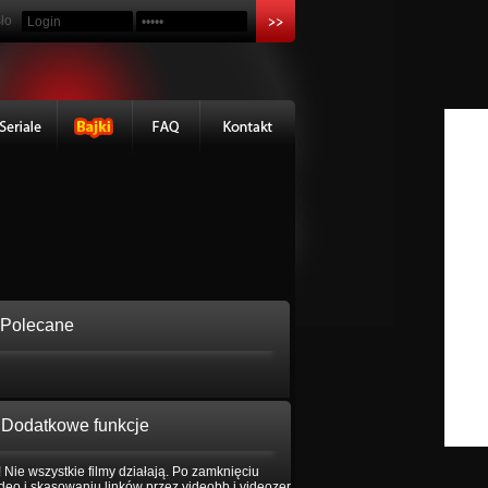
ło
Polecane
Dodatkowe funkcje
 Nie wszystkie filmy działają. Po zamknięciu
eo i skasowaniu linków przez videobb i videozer