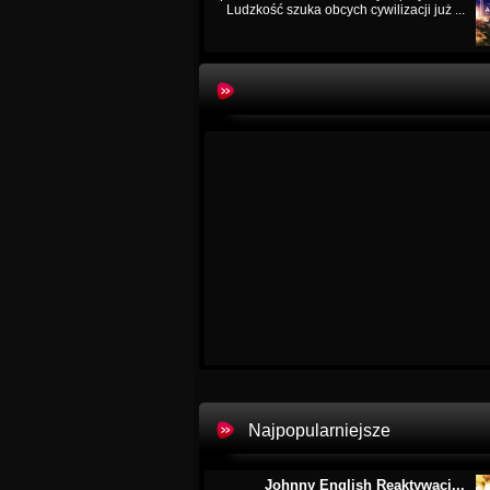
Ludzkość szuka obcych cywilizacji już ...
Najpopularniejsze
Johnny English Reaktywacj...