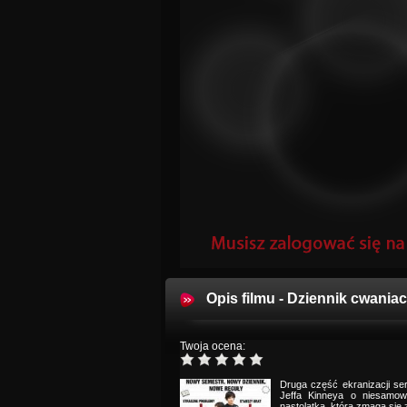
Opis filmu - Dziennik cwaniac
Twoja ocena:
Druga część ekranizacji ser
Jeffa Kinneya o niesamow
nastolatka, która zmaga si