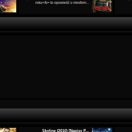
roku</b> to opowieść o niesforn...
Skyline (2010) [Napisy P...