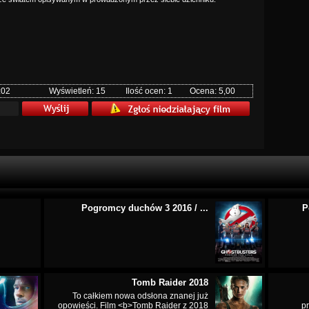
:02
Wyświetleń: 15
Ilość ocen: 1
Ocena: 5,00
Pogromcy duchów 3 2016 / ...
P
Tomb Raider 2018
To całkiem nowa odsłona znanej już
opowieści. Film <b>Tomb Raider z 2018
p