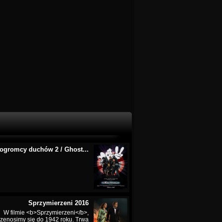
ogromcy duchów 2 / Ghost...
Sprzymierzeni 2016
W filmie <b>Sprzymierzeni</b>,
rzenosimy się do 1942 roku. Trwa