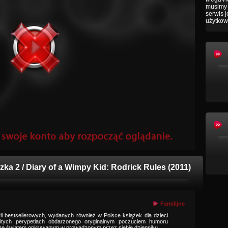
musimy 
serwis 
użytkow
zka 2 / Diary of a Wimpy Kid: Rodrick Rules (2011)
Familijne
ii bestsellerowych, wydanych również w Polsce książek dla dzieci
itych perypetiach obdarzonego oryginalnym poczuciem humoru
ę ze światem opisywanym w prowadzonym przez siebie dzienniku.