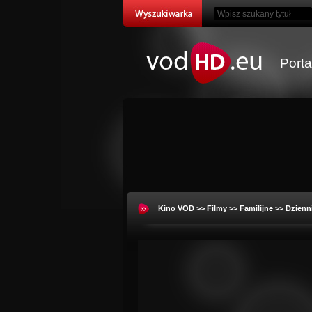
Port
Kino VOD
>>
Filmy
>>
Familijne
>> Dzienni