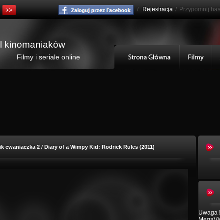
/
Rejestracja
/
Przypomnij has
al kinomaniaków
Filmy i seriale online
k cwaniaczka 2 / Diary of a Wimpy Kid: Rodrick Rules (2011)
Uwaga !
MegaVid