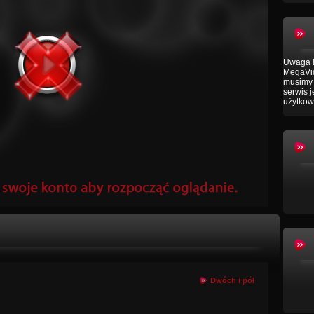
Uwaga !
MegaVid
musimy 
serwis 
użytkow
Dwóch i pół