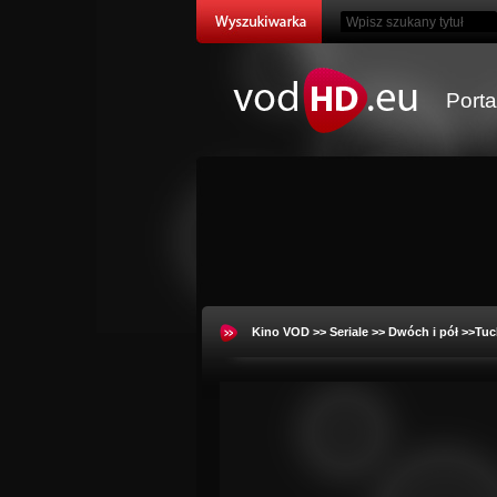
Port
Kino VOD
>>
Seriale
>>
Dwóch i pół
>>Tuc