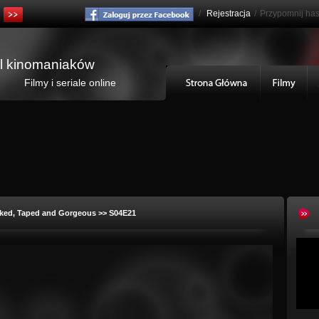
/
Rejestracja
/
Przypomnij has
al kinomaniaków
Filmy i seriale online
ked, Taped and Gorgeous >> S04E21