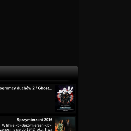
ogromcy duchów 2 / Ghost...
Sprzymierzeni 2016
W filmie <b>Sprzymierzeni</b>,
rzenosimy się do 1942 roku. Trwa