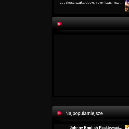
Ludzkość szuka obcych cywilizacji już ...
Najpopularniejsze
Johnny English Reaktywacj...