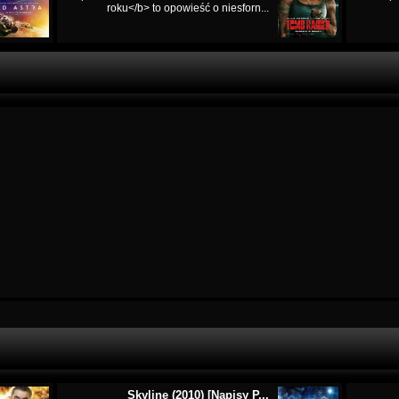
roku</b> to opowieść o niesforn...
Skyline (2010) [Napisy P...