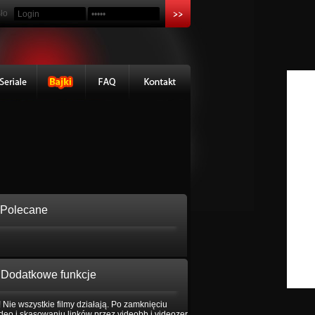
ło
Polecane
Dodatkowe funkcje
 Nie wszystkie filmy działają. Po zamknięciu
eo i skasowaniu linków przez videobb i videozer