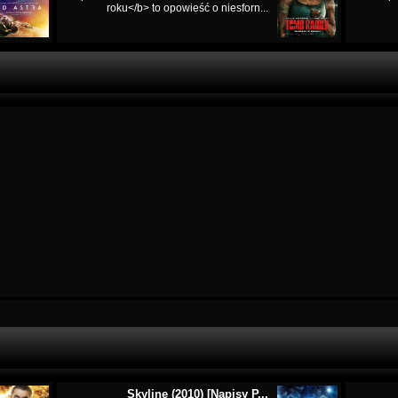
roku</b> to opowieść o niesforn...
Skyline (2010) [Napisy P...