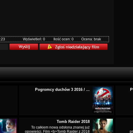
:23
Wyświetleń: 0
Ilość ocen: 0
Ocena: brak
Pogromcy duchów 3 2016 / ...
P
Tomb Raider 2018
To całkiem nowa odsłona znanej już
opowieści. Film <b>Tomb Raider z 2018
p