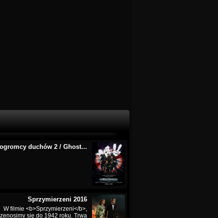
ogromcy duchów 2 / Ghost...
Sprzymierzeni 2016
W filmie <b>Sprzymierzeni</b>,
rzenosimy się do 1942 roku. Trwa