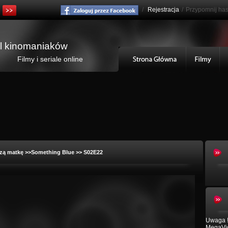
/
Rejestracja
/
Przypomnij has
al kinomaniaków
Filmy i seriale online
zą matkę
>>Something Blue >> S02E22
Uwaga !
MegaVid