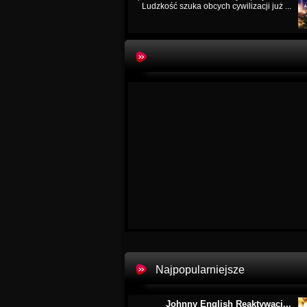
Ludzkość szuka obcych cywilizacji już ...
Najpopularniejsze
Johnny English Reaktywacj...