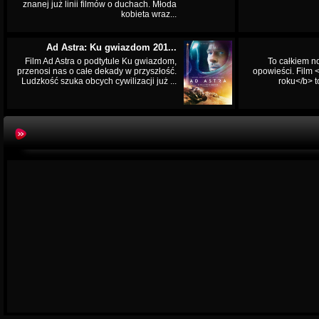
znanej już linii filmów o duchach. Młoda
kobieta wraz...
Ad Astra: Ku gwiazdom 201...
Film Ad Astra o podtytule Ku gwiazdom,
To całkiem n
przenosi nas o całe dekady w przyszłość.
opowieści. Film
Ludzkość szuka obcych cywilizacji już ...
roku</b> t