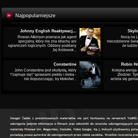
Najpopularniejsze
Johnny English Reaktywacj...
Skyli
Rowan Atkinson powraca jak agent
Nocą na L
specjalny, który nie zna strachu ani
niecodzienne świa
ograniczeń logicznych. Oddany poddany
że ludzi
Jej Królewsk...
Constantine
Robin Ho
John Constantine jest okultystą, który
Kolejna wersja 
\"zajmuje się\" sprawami piekła i nieba -
Złodziei. Ty
nie dopuszczając, by ktokolwi...
wciela się genia