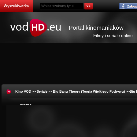
Portal kinomaniaków
Filmy i seriale online
Kino VOD
>>
Seriale
>>
Big Bang Theory (Teoria Wielkiego Podrywu)
>>Big 
>> S02E12