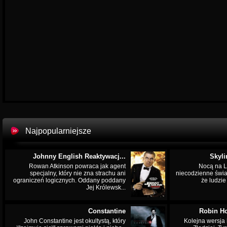
Najpopularniejsze
Johnny English Reaktywacj...
Skyli
Rowan Atkinson powraca jak agent
Nocą na L
specjalny, który nie zna strachu ani
niecodzienne świa
ograniczeń logicznych. Oddany poddany
że ludzi
Jej Królewsk...
Constantine
Robin Ho
John Constantine jest okultystą, który
Kolejna wersja 