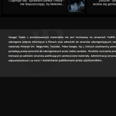
\"zajmuje się\" sprawami piekła i nieba -
Złodziei. Ty
nie dopuszczając, by ktokolwi...
wciela się genia