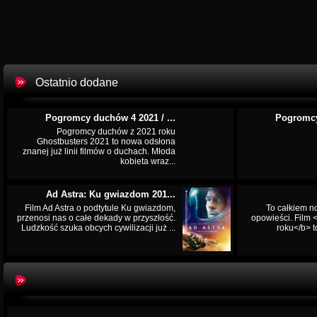
Ostatnio dodane
Pogromcy duchów 4 2021 / ...
Pogromcy
Pogromcy duchów z 2021 roku
Ghostbusters 2021 to nowa odsłona
znanej już linii filmów o duchach. Młoda
kobieta wraz...
Ad Astra: Ku gwiazdom 201...
Film Ad Astra o podtytule Ku gwiazdom,
To całkiem n
przenosi nas o całe dekady w przyszłość.
opowieści. Film
Ludzkość szuka obcych cywilizacji już ...
roku</b> t