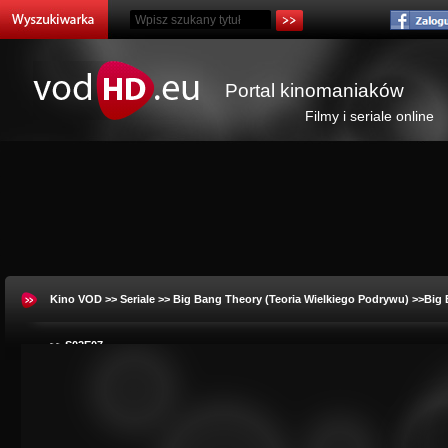
Portal kinomaniaków
Filmy i seriale online
Kino VOD
>>
Seriale
>>
Big Bang Theory (Teoria Wielkiego Podrywu)
>>Big 
>> S02E07