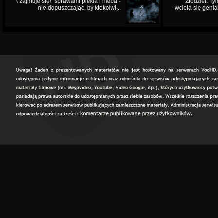
\"zajmuje się\" sprawami piekła i nieba -
Złodziei. Ty
nie dopuszczając, by ktokolwi...
wciela się genia