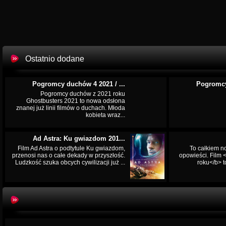
Ostatnio dodane
Pogromcy duchów 4 2021 / ...
Pogromcy
Pogromcy duchów z 2021 roku
Ghostbusters 2021 to nowa odsłona
znanej już linii filmów o duchach. Młoda
kobieta wraz...
Ad Astra: Ku gwiazdom 201...
Film Ad Astra o podtytule Ku gwiazdom,
To całkiem n
przenosi nas o całe dekady w przyszłość.
opowieści. Film
Ludzkość szuka obcych cywilizacji już ...
roku</b> t