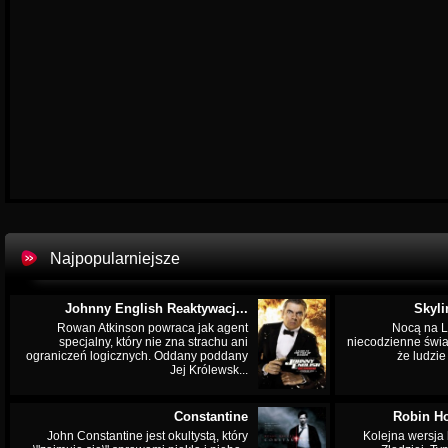
Najpopularniejsze
Johnny English Reaktywacj...
Skyli
Rowan Atkinson powraca jak agent
Nocą na L
specjalny, który nie zna strachu ani
niecodzienne świa
ograniczeń logicznych. Oddany poddany
że ludzi
Jej Królewsk...
Constantine
Robin Ho
John Constantine jest okultystą, który
Kolejna wersja 