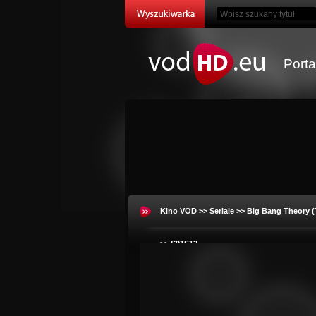
Port
Kino VOD
>>
Seriale
>>
Big Bang Theory (
>> S01E12