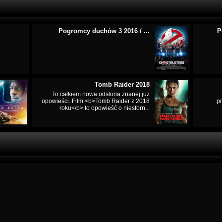
Pogromcy duchów 3 2016 / ...
P
Tomb Raider 2018
To całkiem nowa odsłona znanej już
opowieści. Film <b>Tomb Raider z 2018
p
roku</b> to opowieść o niesforn...