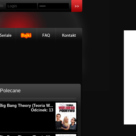
ło
Polecane
Big Bang Theory (Teoria W...
Odcinek: 13