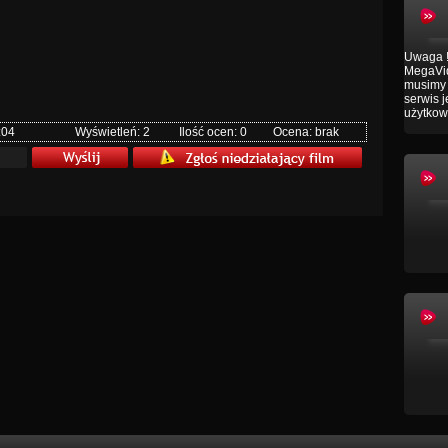
Uwaga !
MegaVid
musimy 
serwis 
użytkow
:04
Wyświetleń: 2
Ilość ocen: 0
Ocena: brak