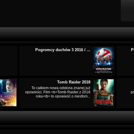
Pogromcy duchów 3 2016 / ...
P
Tomb Raider 2018
To całkiem nowa odsłona znanej już
opowieści. Film <b>Tomb Raider z 2018
p
roku</b> to opowieść o niesforn...