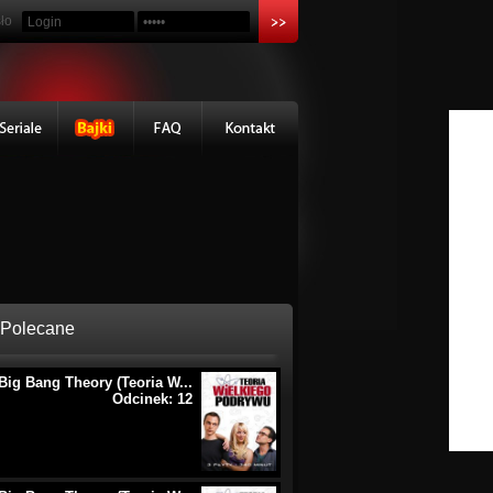
ło
Polecane
Big Bang Theory (Teoria W...
Odcinek: 12