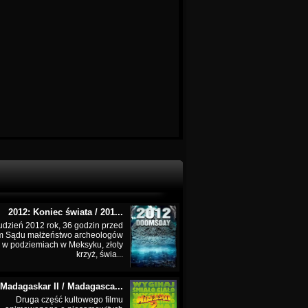
2012: Koniec świata / 201...
udzień 2012 rok, 36 godzin przed
m Sądu małżeństwo archeologów
 w podziemiach w Meksyku, złoty
krzyż, świa...
Madagaskar II / Madagasca...
Druga część kultowego filmu