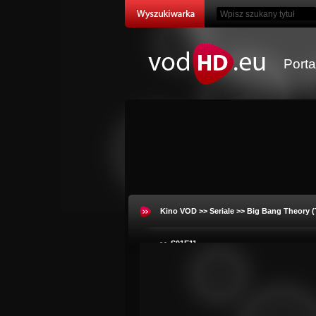
Port
Kino VOD
>>
Seriale
>>
Big Bang Theory (
>> S01E11