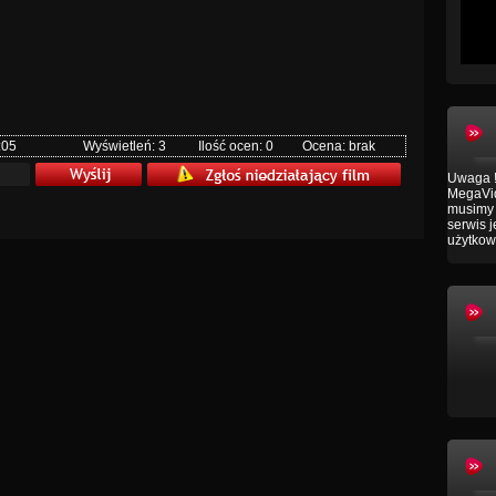
:05
Wyświetleń: 3
Ilość ocen: 0
Ocena: brak
Uwaga !
MegaVid
musimy 
serwis 
użytkow