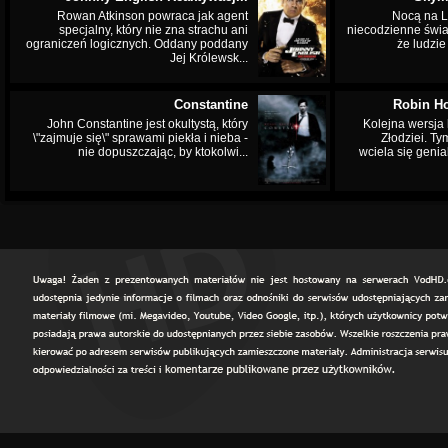
Rowan Atkinson powraca jak agent
Nocą na L
specjalny, który nie zna strachu ani
niecodzienne świa
ograniczeń logicznych. Oddany poddany
że ludzi
Jej Królewsk...
Constantine
Robin Ho
John Constantine jest okultystą, który
Kolejna wersja 
\"zajmuje się\" sprawami piekła i nieba -
Złodziei. Ty
nie dopuszczając, by ktokolwi...
wciela się genia