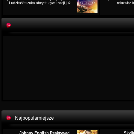
Ludzkość szuka obcych cywilizacji już ...
roku</b> t
Najpopularniejsze
Johnny English Reaktywacj...
Skyli