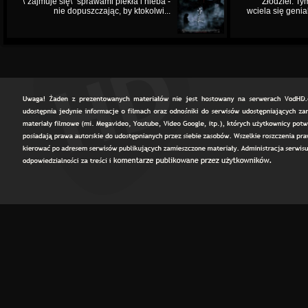
\"zajmuje się\" sprawami piekła i nieba -
Złodziei. Ty
nie dopuszczając, by ktokolwi...
wciela się genia