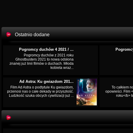
Ostatnio dodane
Pogromcy duchów 4 2021 / ...
Pogromcy
Pogromcy duchów z 2021 roku
Ghostbusters 2021 to nowa odsłona
znanej już linii filmów o duchach. Młoda
kobieta wraz...
Ad Astra: Ku gwiazdom 201...
Film Ad Astra o podtytule Ku gwiazdom,
To całkiem n
przenosi nas o całe dekady w przyszłość.
opowieści. Film
Ludzkość szuka obcych cywilizacji już ...
roku</b> t