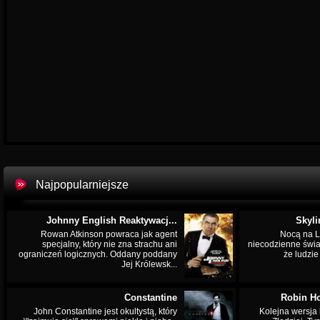
Najpopularniejsze
Johnny English Reaktywacj...
Skyli
Rowan Atkinson powraca jak agent
Nocą na L
specjalny, który nie zna strachu ani
niecodzienne świa
ograniczeń logicznych. Oddany poddany
że ludzi
Jej Królewsk...
Constantine
Robin Ho
John Constantine jest okultystą, który
Kolejna wersja 