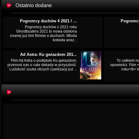
Ostatnio dodane
Pogromcy duchów 4 2021 / ...
Pogromcy
Pogromcy duchów z 2021 roku
Ghostbusters 2021 to nowa odsłona
znanej już linii filmów o duchach. Młoda
kobieta wraz...
Ad Astra: Ku gwiazdom 201...
Film Ad Astra o podtytule Ku gwiazdom,
To całkiem n
przenosi nas o całe dekady w przyszłość.
opowieści. Film
Ludzkość szuka obcych cywilizacji już ...
roku</b> t