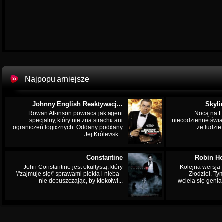
Najpopularniejsze
Johnny English Reaktywacj...
Skyli
Rowan Atkinson powraca jak agent
Nocą na L
specjalny, który nie zna strachu ani
niecodzienne świa
ograniczeń logicznych. Oddany poddany
że ludzi
Jej Królewsk...
Constantine
Robin Ho
John Constantine jest okultystą, który
Kolejna wersja 
\"zajmuje się\" sprawami piekła i nieba -
Złodziei. Ty
nie dopuszczając, by ktokolwi...
wciela się genia