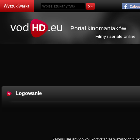
Portal kinomaniaków
Filmy i seriale online
Logowanie
Zaloguj się aby dowoli korzystać ze wszystkich funkc