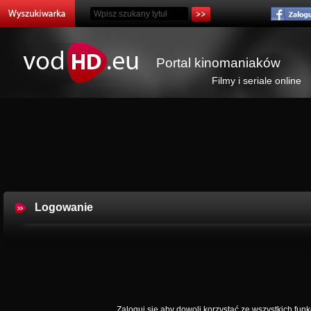
Portal kinomaniaków
Filmy i seriale online
Logowanie
Zaloguj się aby dowoli korzystać ze wszystkich funkc