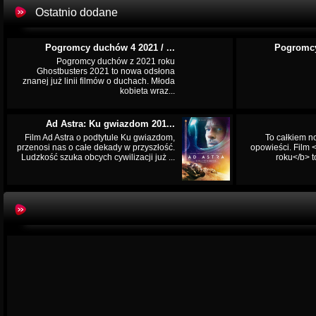
Ostatnio dodane
Pogromcy duchów 4 2021 / ...
Pogromcy
Pogromcy duchów z 2021 roku
Ghostbusters 2021 to nowa odsłona
znanej już linii filmów o duchach. Młoda
kobieta wraz...
Ad Astra: Ku gwiazdom 201...
Film Ad Astra o podtytule Ku gwiazdom,
To całkiem n
przenosi nas o całe dekady w przyszłość.
opowieści. Film
Ludzkość szuka obcych cywilizacji już ...
roku</b> t