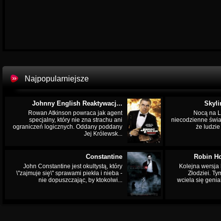
Najpopularniejsze
Johnny English Reaktywacj...
Skyli
Rowan Atkinson powraca jak agent
Nocą na L
specjalny, który nie zna strachu ani
niecodzienne świa
ograniczeń logicznych. Oddany poddany
że ludzi
Jej Królewsk...
Constantine
Robin Ho
John Constantine jest okultystą, który
Kolejna wersja 
\"zajmuje się\" sprawami piekła i nieba -
Złodziei. Ty
nie dopuszczając, by ktokolwi...
wciela się genia