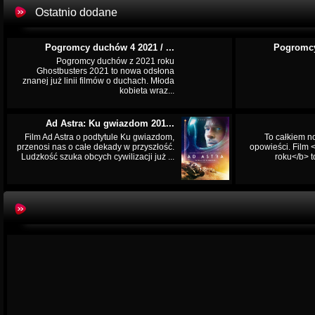
Ostatnio dodane
Pogromcy duchów 4 2021 / ...
Pogromcy
Pogromcy duchów z 2021 roku
Ghostbusters 2021 to nowa odsłona
znanej już linii filmów o duchach. Młoda
kobieta wraz...
Ad Astra: Ku gwiazdom 201...
Film Ad Astra o podtytule Ku gwiazdom,
To całkiem n
przenosi nas o całe dekady w przyszłość.
opowieści. Film
Ludzkość szuka obcych cywilizacji już ...
roku</b> t