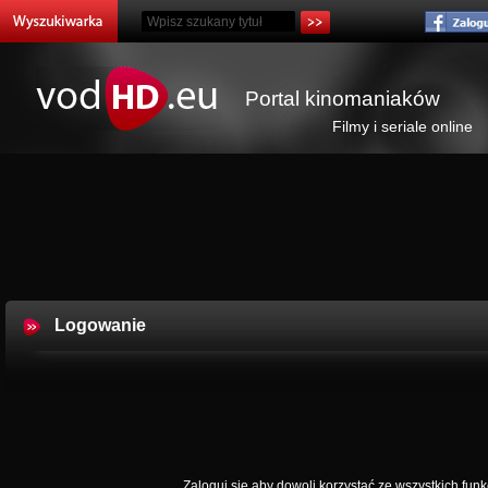
Portal kinomaniaków
Filmy i seriale online
Logowanie
Zaloguj się aby dowoli korzystać ze wszystkich funkc