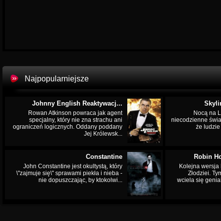
Najpopularniejsze
Johnny English Reaktywacj...
Skyli
Rowan Atkinson powraca jak agent
Nocą na L
specjalny, który nie zna strachu ani
niecodzienne świa
ograniczeń logicznych. Oddany poddany
że ludzi
Jej Królewsk...
Constantine
Robin Ho
John Constantine jest okultystą, który
Kolejna wersja 
\"zajmuje się\" sprawami piekła i nieba -
Złodziei. Ty
nie dopuszczając, by ktokolwi...
wciela się genia