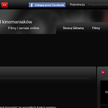
/
Rejestracja
/
Przypomnij has
al kinomaniaków
Filmy i seriale online
ży
oli korzystać ze wszystkich funkcji serwisu.