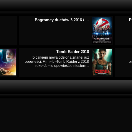
Pogromcy duchów 3 2016 / ...
P
Tomb Raider 2018
To całkiem nowa odsłona znanej już
opowieści. Film <b>Tomb Raider z 2018
p
roku</b> to opowieść o niesforn...