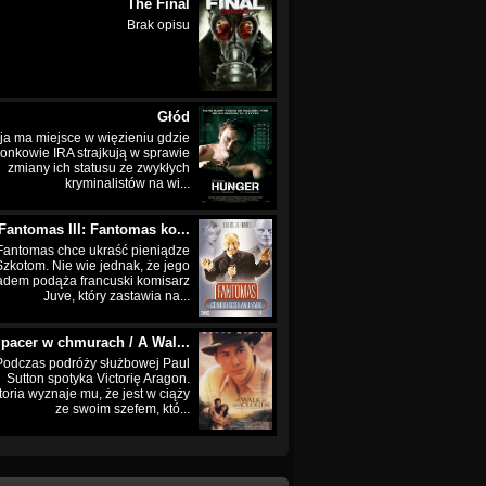
The Final
Brak opisu
Głód
ja ma miejsce w więzieniu gdzie
łonkowie IRA strajkują w sprawie
zmiany ich statusu ze zwykłych
kryminalistów na wi...
Fantomas III: Fantomas ko...
Fantomas chce ukraść pieniądze
Szkotom. Nie wie jednak, że jego
adem podąża francuski komisarz
Juve, który zastawia na...
pacer w chmurach / A Wal...
Podczas podróży służbowej Paul
Sutton spotyka Victorię Aragon.
toria wyznaje mu, że jest w ciąży
ze swoim szefem, któ...