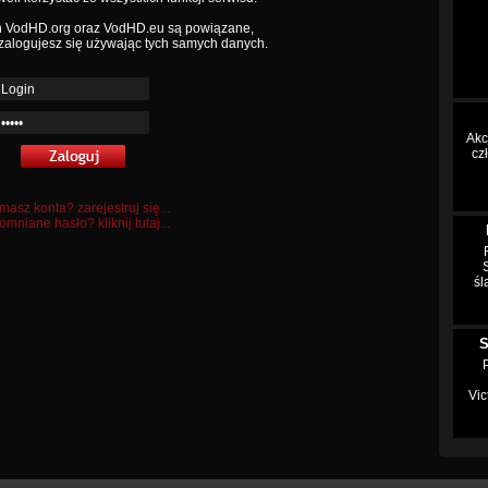
h VodHD.org oraz VodHD.eu są powiązane,
zalogujesz się używając tych samych danych.
Akc
cz
masz konta? zarejestruj się...
mniane hasło? kliknij tutaj...
śl
S
Vic