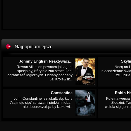
Najpopularniejsze
Johnny English Reaktywacj...
Skyli
Rowan Atkinson powraca jak agent
Nocą na L
specjalny, który nie zna strachu ani
niecodzienne świa
ograniczeń logicznych. Oddany poddany
że ludzi
Jej Królewsk...
Constantine
Robin Ho
John Constantine jest okultystą, który
Kolejna wersja 
\"zajmuje się\" sprawami piekła i nieba -
Złodziei. Ty
nie dopuszczając, by ktokolwi...
wciela się genia