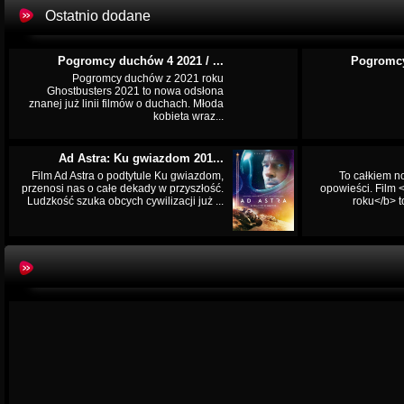
Ostatnio dodane
Pogromcy duchów 4 2021 / ...
Pogromcy
Pogromcy duchów z 2021 roku
Ghostbusters 2021 to nowa odsłona
znanej już linii filmów o duchach. Młoda
kobieta wraz...
Ad Astra: Ku gwiazdom 201...
Film Ad Astra o podtytule Ku gwiazdom,
To całkiem n
przenosi nas o całe dekady w przyszłość.
opowieści. Film
Ludzkość szuka obcych cywilizacji już ...
roku</b> t