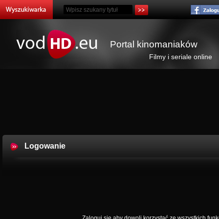
Portal kinomaniaków
Filmy i seriale online
Logowanie
Zaloguj się aby dowoli korzystać ze wszystkich funkc