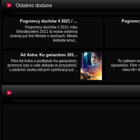
Ostatnio dodane
Pogromcy duchów 4 2021 / ...
Pogromcy
Pogromcy duchów z 2021 roku
Ghostbusters 2021 to nowa odsłona
znanej już linii filmów o duchach. Młoda
kobieta wraz...
Ad Astra: Ku gwiazdom 201...
Film Ad Astra o podtytule Ku gwiazdom,
To całkiem n
przenosi nas o całe dekady w przyszłość.
opowieści. Film
Ludzkość szuka obcych cywilizacji już ...
roku</b> t