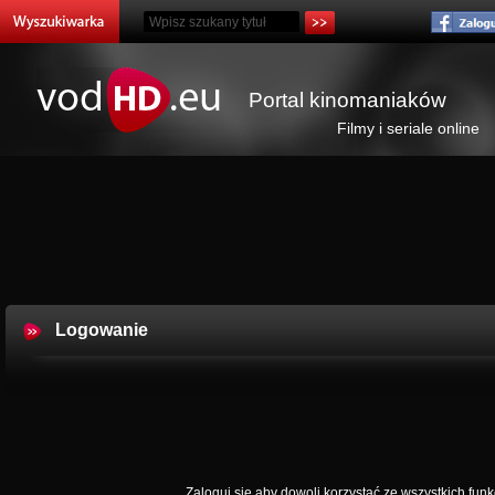
Portal kinomaniaków
Filmy i seriale online
Logowanie
Zaloguj się aby dowoli korzystać ze wszystkich funkc