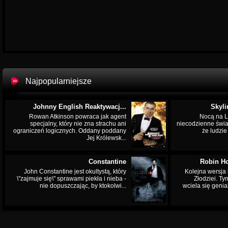
Najpopularniejsze
Johnny English Reaktywacj...
Skyli
Rowan Atkinson powraca jak agent
Nocą na L
specjalny, który nie zna strachu ani
niecodzienne świa
ograniczeń logicznych. Oddany poddany
że ludzi
Jej Królewsk...
Constantine
Robin Ho
John Constantine jest okultystą, który
Kolejna wersja 
\"zajmuje się\" sprawami piekła i nieba -
Złodziei. Ty
nie dopuszczając, by ktokolwi...
wciela się genia