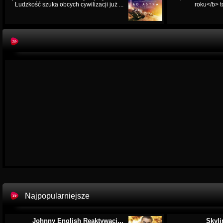
Ludzkość szuka obcych cywilizacji już ...
roku</b> t
Najpopularniejsze
Johnny English Reaktywacj...
Skyli