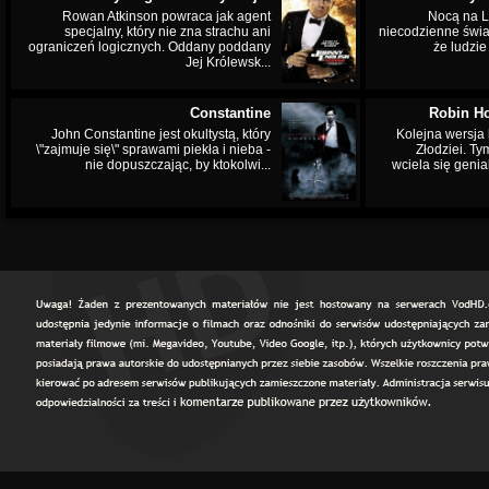
Rowan Atkinson powraca jak agent
Nocą na L
specjalny, który nie zna strachu ani
niecodzienne świa
ograniczeń logicznych. Oddany poddany
że ludzi
Jej Królewsk...
Constantine
Robin Ho
John Constantine jest okultystą, który
Kolejna wersja 
\"zajmuje się\" sprawami piekła i nieba -
Złodziei. Ty
nie dopuszczając, by ktokolwi...
wciela się genia