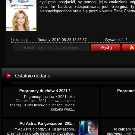
cykl prosi przyjaciół, by pomogli jej w znalezieniu 
ojca. Im bardziej zdesperowana jest Georgina, ty
nieprawdopodobne stają się poszukiwania Pana Chętn
Informacje:
Dodany: 2010-08-25 15:55:37
Wyświetleń: 2
Ostatnio dodane
Pogromcy duchów 4 2021 / ...
Pogromcy
Pogromcy duchów z 2021 roku
Ghostbusters 2021 to nowa odsłona
znanej już linii filmów o duchach. Młoda
kobieta wraz...
Ad Astra: Ku gwiazdom 201...
Film Ad Astra o podtytule Ku gwiazdom,
To całkiem n
przenosi nas o całe dekady w przyszłość.
opowieści. Film