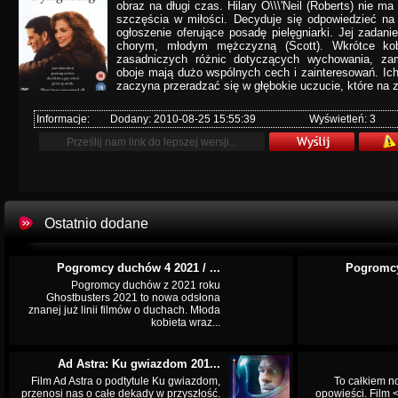
obraz na długi czas. Hilary O\\\'Neil (Roberts) nie ma
szczęścia w miłości. Decyduje się odpowiedzieć n
ogłoszenie oferujące posadę pielęgniarki. Jej zadan
chorym, młodym mężczyzną (Scott). Wkrótce ko
zasadniczych różnic dotyczących wychowania, zam
oboje mają dużo wspólnych cech i zainteresowań. Ich
zaczyna przeradzać się w głębokie uczucie, które na 
Informacje:
Dodany: 2010-08-25 15:55:39
Wyświetleń: 3
Ostatnio dodane
Pogromcy duchów 4 2021 / ...
Pogromcy
Pogromcy duchów z 2021 roku
Ghostbusters 2021 to nowa odsłona
znanej już linii filmów o duchach. Młoda
kobieta wraz...
Ad Astra: Ku gwiazdom 201...
Film Ad Astra o podtytule Ku gwiazdom,
To całkiem n
przenosi nas o całe dekady w przyszłość.
opowieści. Film