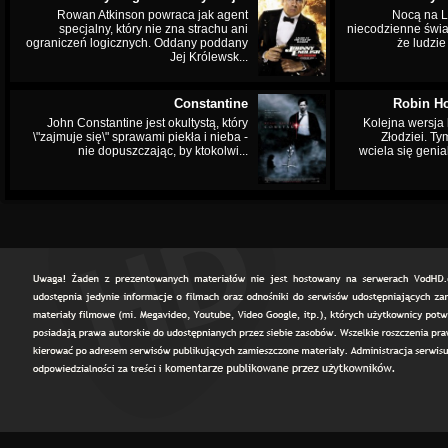
Rowan Atkinson powraca jak agent
Nocą na L
specjalny, który nie zna strachu ani
niecodzienne świa
ograniczeń logicznych. Oddany poddany
że ludzi
Jej Królewsk...
Constantine
Robin Ho
John Constantine jest okultystą, który
Kolejna wersja 
\"zajmuje się\" sprawami piekła i nieba -
Złodziei. Ty
nie dopuszczając, by ktokolwi...
wciela się genia