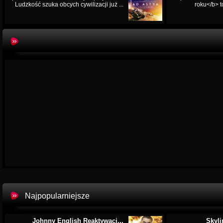
Ludzkość szuka obcych cywilizacji już ...
roku</b> t
Najpopularniejsze
Johnny English Reaktywacj...
Skyli