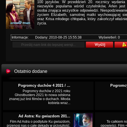
100 języków. W przeddzień 20. rocznicy wydania k
niezwykle popularna wśród czytelników, Arlen jest
osoba znająca wszystkie odpowiedzi. Niespodziewanie 
życiem Elizabeth, samotnej matki wychowującej sie
oraz Krisa młodego chłopaka, który zakończył właśni
życia.
Informacje:
Dodany: 2010-08-25 15:55:38
Wyświetleń: 0
Ostatnio dodane
Pogromcy duchów 4 2021 / ...
Pogromcy
Pogromcy duchów z 2021 roku
Ghostbusters 2021 to nowa odsłona
znanej już linii filmów o duchach. Młoda
kobieta wraz...
Ad Astra: Ku gwiazdom 201...
Film Ad Astra o podtytule Ku gwiazdom,
To całkiem n
przenosi nas o całe dekady w przyszłość.
opowieści. Film