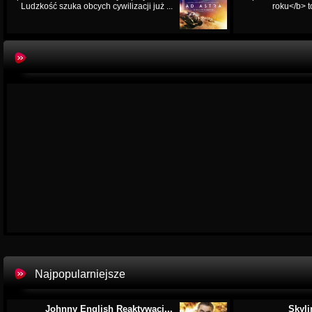
Ludzkość szuka obcych cywilizacji już ...
roku</b> t
Najpopularniejsze
Johnny English Reaktywacj...
Skyli