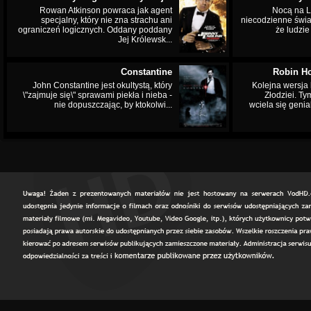
Rowan Atkinson powraca jak agent
Nocą na L
specjalny, który nie zna strachu ani
niecodzienne świa
ograniczeń logicznych. Oddany poddany
że ludzi
Jej Królewsk...
Constantine
Robin Ho
John Constantine jest okultystą, który
Kolejna wersja 
\"zajmuje się\" sprawami piekła i nieba -
Złodziei. Ty
nie dopuszczając, by ktokolwi...
wciela się genia