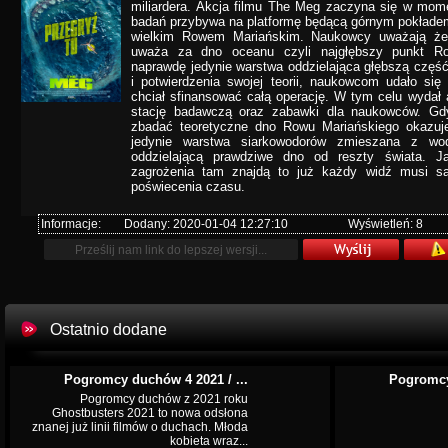
miliardera. Akcja filmu The Meg zaczyna się w mom
badań przybywa na platformę będącą górnym pokładem
wielkim Rowem Mariańskim. Naukowcy uważają że
uważa za dno oceanu czyli najgłębszy punkt Ro
naprawdę jedynie warstwa oddzielająca głębszą częś
i potwierdzenia swojej teorii, naukowcom udało si
chciał sfinansować całą operację. W tym celu wydał 
stację badawczą oraz zabawki dla naukowców. Gd
zbadać teoretyczne dno Rowu Mariańskiego okazuj
jedynie warstwa siarkowodorów zmieszana z wod
oddzielającą prawdziwe dno od reszty świata. J
zagrożenia tam znajdą to już każdy widź musi s
poświecenia czasu.
Informacje:
Dodany: 2020-01-04 12:27:10
Wyświetleń: 8
Ostatnio dodane
Pogromcy duchów 4 2021 / ...
Pogromcy
Pogromcy duchów z 2021 roku
Ghostbusters 2021 to nowa odsłona
znanej już linii filmów o duchach. Młoda
kobieta wraz...