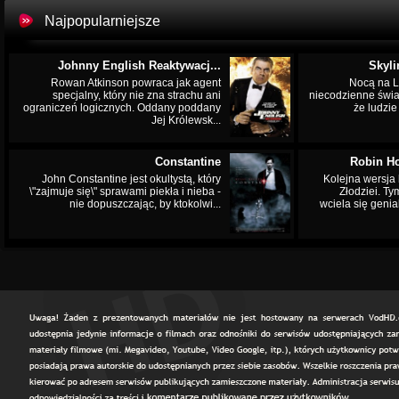
Najpopularniejsze
Johnny English Reaktywacj...
Skyli
Rowan Atkinson powraca jak agent
Nocą na L
specjalny, który nie zna strachu ani
niecodzienne świa
ograniczeń logicznych. Oddany poddany
że ludzi
Jej Królewsk...
Constantine
Robin Ho
John Constantine jest okultystą, który
Kolejna wersja 
\"zajmuje się\" sprawami piekła i nieba -
Złodziei. Ty
nie dopuszczając, by ktokolwi...
wciela się genia