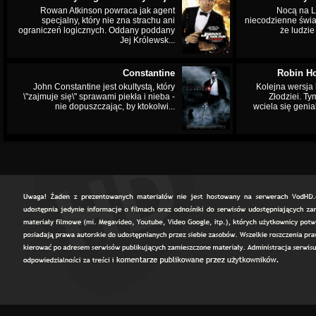
Rowan Atkinson powraca jak agent
Nocą na L
specjalny, który nie zna strachu ani
niecodzienne świa
ograniczeń logicznych. Oddany poddany
że ludzi
Jej Królewsk...
Constantine
Robin Ho
John Constantine jest okultystą, który
Kolejna wersja 
\"zajmuje się\" sprawami piekła i nieba -
Złodziei. Ty
nie dopuszczając, by ktokolwi...
wciela się genia