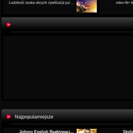
Ludzkość szuka obcych cywilizacji już ...
roku</b> t
Najpopularniejsze
Johnny English Reaktywacj...
Skyli