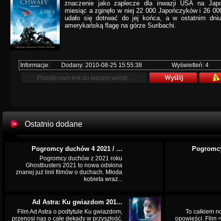
znaczenie jako zaplecze dla inwazji USA na Japo
miesiąc a zginęło w niej 22 000 Japończyków i 26 0
udało się dotrwać do jej końca, a w ostatnim dniu
amerykańską flagę na górze Suribachi.
Informacje:
Dodany: 2010-08-25 15:55:38
Wyświetleń: 4
Ostatnio dodane
Pogromcy duchów 4 2021 / ...
Pogromcy
Pogromcy duchów z 2021 roku
Ghostbusters 2021 to nowa odsłona
znanej już linii filmów o duchach. Młoda
kobieta wraz...
Ad Astra: Ku gwiazdom 201...
Film Ad Astra o podtytule Ku gwiazdom,
To całkiem n
przenosi nas o całe dekady w przyszłość.
opowieści. Film