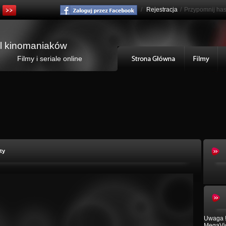
/
Rejestracja
/
Przypomnij has
al kinomaniaków
Filmy i seriale online
ty
Uwaga !
MegaVid