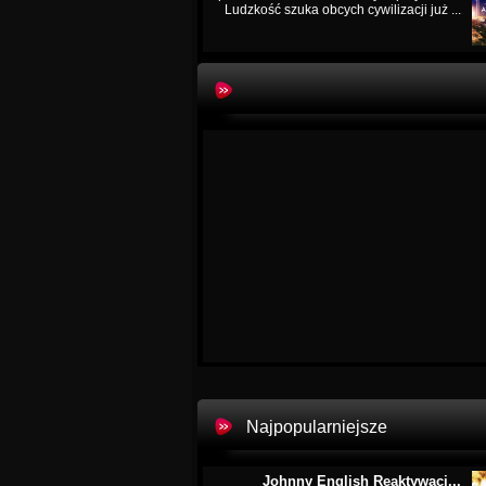
Ludzkość szuka obcych cywilizacji już ...
Najpopularniejsze
Johnny English Reaktywacj...