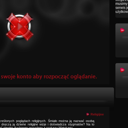
musimy 
serwis 
użytkow
Religijne
określonych poglądach religijnych. Śmiało można ją nazwać osobą
 dręczą ją dziwne religijne wizje i doświadcza stygmatów? Na to
zieć pewien duchowny przysłany z rozkazu Watykanu.