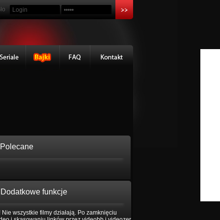
ło
Polecane
Dodatkowe funkcje
 Nie wszystkie filmy działają. Po zamknięciu
eo i skasowaniu linków przez videobb i videozer