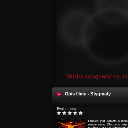
Opis filmu - Stygmaty
Twoja ocena:
Frankie jest kobietą o nie
niewierzącą. Dlaczego więc
pytanie stara się odpowied