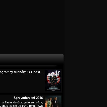
ogromcy duchów 2 / Ghost...
Sprzymierzeni 2016
W filmie <b>Sprzymierzeni</b>,
rzenosimy się do 1942 roku. Trwa