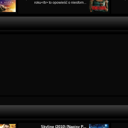
roku</b> to opowieść o niesforn...
Skyline (2010) [Napisy P...