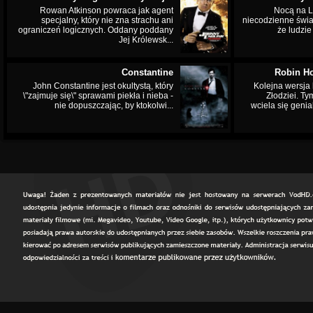
Rowan Atkinson powraca jak agent
Nocą na L
specjalny, który nie zna strachu ani
niecodzienne świa
ograniczeń logicznych. Oddany poddany
że ludzi
Jej Królewsk...
Constantine
Robin Ho
John Constantine jest okultystą, który
Kolejna wersja 
\"zajmuje się\" sprawami piekła i nieba -
Złodziei. Ty
nie dopuszczając, by ktokolwi...
wciela się genia