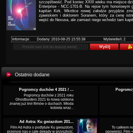
szczęśliwość. Pod koniec XXIII wieku ma miejsce dzi
Enterprise - NCC-1701-B. Na rejsie tym honorowym 
kapitan Kirk. Wkrótce nowej załodze przyjdzie zm
zjawiskiem i doktorem Soranem, który za cenę istn
wejść do Nexusa, ale zamiast niego wchodzi tam kapit
Informacje:
Dodany: 2010-08-25 15:55:38
Wyświetleń: 2
Ostatnio dodane
Pogromcy duchów 4 2021 / ...
Pogromcy
Pogromcy duchów z 2021 roku
Ghostbusters 2021 to nowa odsłona
znanej już linii filmów o duchach. Młoda
kobieta wraz...
Ad Astra: Ku gwiazdom 201...
Film Ad Astra o podtytule Ku gwiazdom,
To całkiem n
przenosi nas o całe dekady w przyszłość.
opowieści. Film