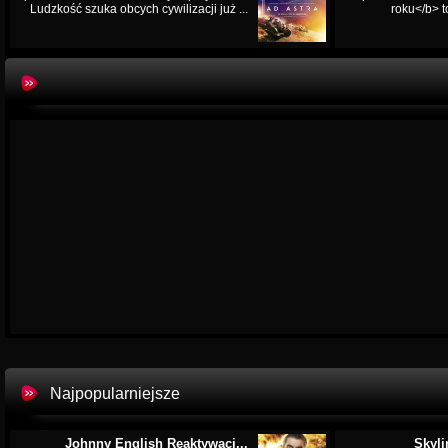
Ludzkość szuka obcych cywilizacji już ...
roku</b> t
Najpopularniejsze
Johnny English Reaktywacj...
Skyli