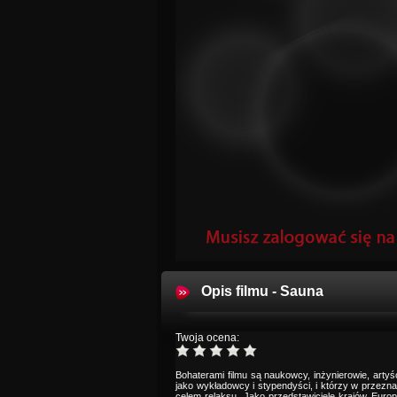
Opis filmu - Sauna
Twoja ocena:
Bohaterami filmu są naukowcy, inżynierowie, artyśc
jako wykładowcy i stypendyści, i którzy w przezn
celem relaksu. Jako przedstawiciele krajów Euro