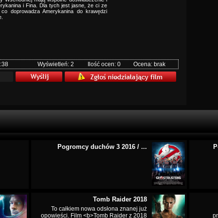
ykanina i Fina. Dla tych jest jasne, że ci ze
e, co doprowadza Amerykanina do krawędzi
e.
:38
Wyświetleń: 2
Ilość ocen: 0
Ocena: brak
Pogromcy duchów 3 2016 / ...
P
Tomb Raider 2018
To całkiem nowa odsłona znanej już
opowieści. Film <b>Tomb Raider z 2018
p