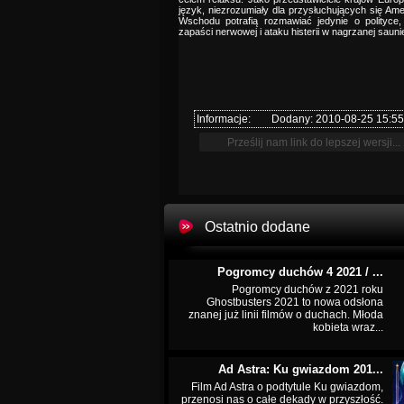
język, niezrozumiały dla przysłuchujących się Amer
Wschodu potrafią rozmawiać jedynie o polityc
zapaści nerwowej i ataku histerii w nagrzanej sauni
Informacje:
Dodany: 2010-08-25 15:55
Ostatnio dodane
Pogromcy duchów 4 2021 / ...
Pogromcy duchów z 2021 roku
Ghostbusters 2021 to nowa odsłona
znanej już linii filmów o duchach. Młoda
kobieta wraz...
Ad Astra: Ku gwiazdom 201...
Film Ad Astra o podtytule Ku gwiazdom,
przenosi nas o całe dekady w przyszłość.