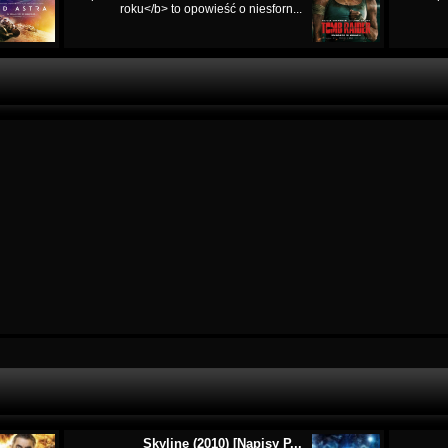
roku</b> to opowieść o niesforn...
Skyline (2010) [Napisy P...