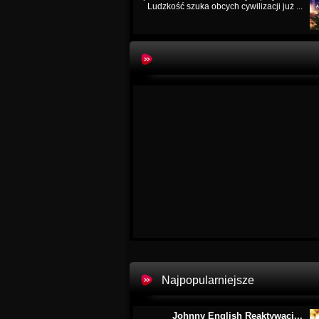
Ludzkość szuka obcych cywilizacji już ...
Najpopularniejsze
Johnny English Reaktywacj...