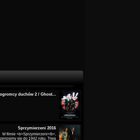
ogromcy duchów 2 / Ghost...
Sprzymierzeni 2016
W filmie <b>Sprzymierzeni</b>,
rzenosimy się do 1942 roku. Trwa