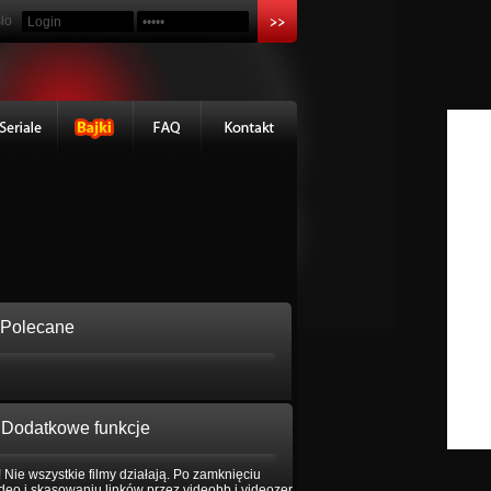
ło
Polecane
Dodatkowe funkcje
 Nie wszystkie filmy działają. Po zamknięciu
eo i skasowaniu linków przez videobb i videozer