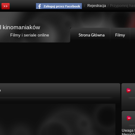
/
Rejestracja
/
Przypomnij has
al kinomaniaków
Filmy i seriale online
a
Uwaga !
MegaVid