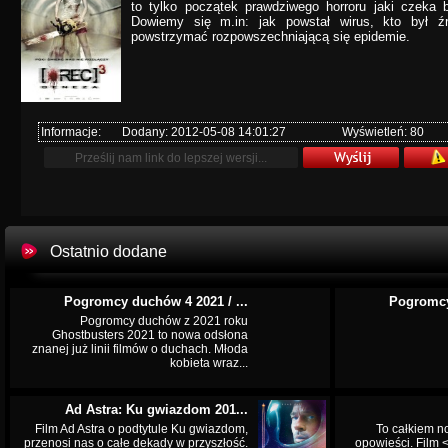
to tylko początek prawdziwego horroru jaki czeka b
Dowiemy się m.in: jak powstał wirus, kto był ź
powstrzymać rozpowszechniającą się epidemie.
Informacje:
Dodany: 2012-05-08 14:01:27
Wyświetleń: 80
Ostatnio dodane
Pogromcy duchów 4 2021 / ...
Pogromcy
Pogromcy duchów z 2021 roku
Ghostbusters 2021 to nowa odsłona
znanej już linii filmów o duchach. Młoda
kobieta wraz...
Ad Astra: Ku gwiazdom 201...
Film Ad Astra o podtytule Ku gwiazdom,
To całkiem n
przenosi nas o całe dekady w przyszłość.
opowieści. Film