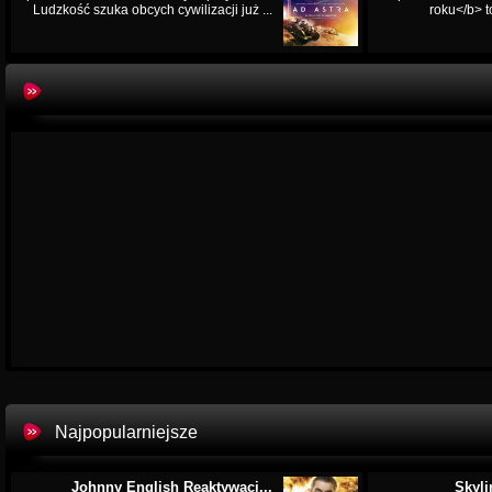
Ludzkość szuka obcych cywilizacji już ...
roku</b> t
Najpopularniejsze
Johnny English Reaktywacj...
Skyli