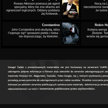
Rowan Atkinson powraca jak agent
Nocą na L
specjalny, który nie zna strachu ani
niecodzienne świa
ograniczeń logicznych. Oddany poddany
że ludzi
Jej Królewsk...
Constantine
Robin Ho
John Constantine jest okultystą, który
Kolejna wersja 
\"zajmuje się\" sprawami piekła i nieba -
Złodziei. Ty
nie dopuszczając, by ktokolwi...
wciela się genia