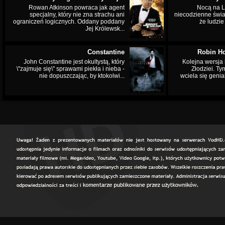
Rowan Atkinson powraca jak agent
Nocą na L
specjalny, który nie zna strachu ani
niecodzienne świa
ograniczeń logicznych. Oddany poddany
że ludzi
Jej Królewsk...
Constantine
Robin Ho
John Constantine jest okultystą, który
Kolejna wersja 
\"zajmuje się\" sprawami piekła i nieba -
Złodziei. Ty
nie dopuszczając, by ktokolwi...
wciela się genia