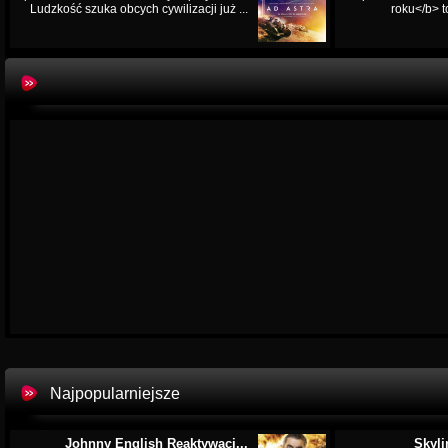
Ludzkość szuka obcych cywilizacji już ...
roku</b> t
Najpopularniejsze
Johnny English Reaktywacj...
Skyli