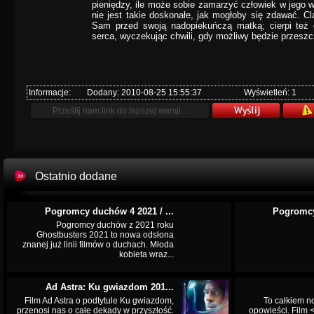
pieniędzy, ile może sobie zamarzyć człowiek w jego w
nie jest takie doskonałe, jak mogłoby się zdawać. C
Sam przed swoją nadopiekuńczą matką; cierpi też 
serca, wyczekując chwili, gdy możliwy będzie przeszc
Informacje:
Dodany: 2010-08-25 15:55:37
Wyświetleń: 1
Ostatnio dodane
Pogromcy duchów 4 2021 / ...
Pogromcy
Pogromcy duchów z 2021 roku
Ghostbusters 2021 to nowa odsłona
znanej już linii filmów o duchach. Młoda
kobieta wraz...
Ad Astra: Ku gwiazdom 201...
Film Ad Astra o podtytule Ku gwiazdom,
To całkiem n
przenosi nas o całe dekady w przyszłość.
opowieści. Film