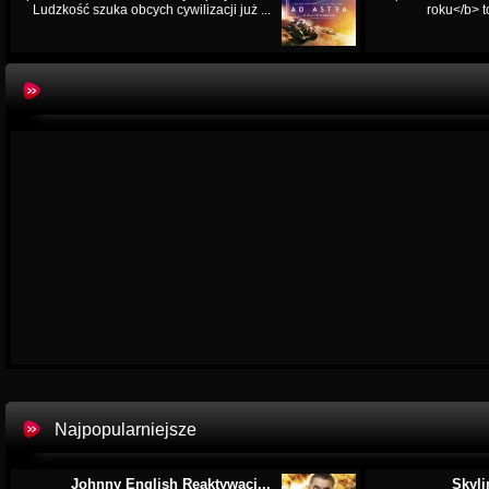
Ludzkość szuka obcych cywilizacji już ...
roku</b> t
Najpopularniejsze
Johnny English Reaktywacj...
Skyli