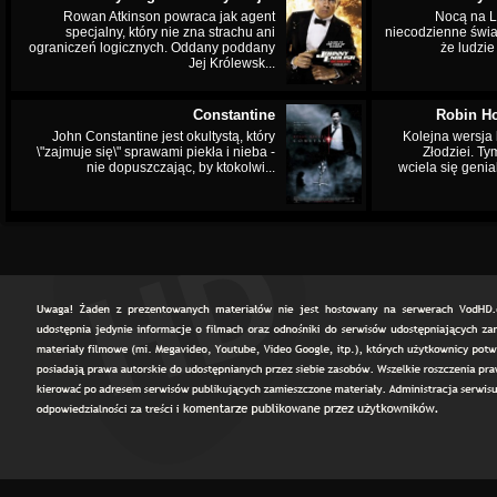
Rowan Atkinson powraca jak agent
Nocą na L
specjalny, który nie zna strachu ani
niecodzienne świa
ograniczeń logicznych. Oddany poddany
że ludzi
Jej Królewsk...
Constantine
Robin Ho
John Constantine jest okultystą, który
Kolejna wersja 
\"zajmuje się\" sprawami piekła i nieba -
Złodziei. Ty
nie dopuszczając, by ktokolwi...
wciela się genia