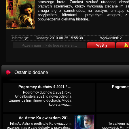
starszego brata. Zamiast szukać utraconej chwa
płatnych szermierzy, którzy wykonują zlecane im z
zmaga się z samotnością na pustyni, umilając 
przyjaciółmi, klientami i przyszłymi wrogami,
opowiedzenia ciekawą historię...
Informacje:
Dodany: 2010-08-25 15:55:38
Wyświetleń: 2
Ostatnio dodane
Pogromcy duchów 4 2021 / ...
Pogromcy
Pogromcy duchów z 2021 roku
Ghostbusters 2021 to nowa odsłona
znanej już linii filmów o duchach. Młoda
kobieta wraz...
Ad Astra: Ku gwiazdom 201...
Film Ad Astra o podtytule Ku gwiazdom,
To całkiem n
przenosi nas o całe dekady w przyszłość.
opowieści. Film