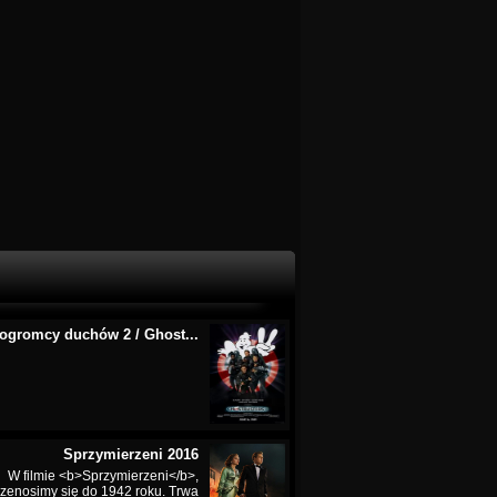
ogromcy duchów 2 / Ghost...
Sprzymierzeni 2016
W filmie <b>Sprzymierzeni</b>,
rzenosimy się do 1942 roku. Trwa