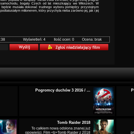
l samochodu, bogaty Czech od lat mieszkający we Włoszech. W
la będzie musiała dokonać trudnego wyboru pomiędzy przystojnym
odtatusiałym milionerem, który przychyla nieba zarówno jej, jak i jej
:38
Wyświetleń: 4
Ilość ocen: 0
Ocena: brak
Pogromcy duchów 3 2016 / ...
P
Tomb Raider 2018
To całkiem nowa odsłona znanej już
opowieści. Film <b>Tomb Raider z 2018
p