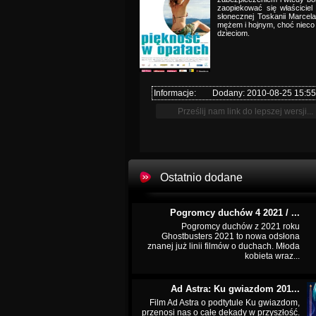
zaopiekować się właścicie
słonecznej Toskanii Marce
mężem i hojnym, choć nieco p
dzieciom.
Informacje:
Dodany: 2010-08-25 15:55
Ostatnio dodane
Pogromcy duchów 4 2021 / ...
Pogromcy duchów z 2021 roku
Ghostbusters 2021 to nowa odsłona
znanej już linii filmów o duchach. Młoda
kobieta wraz...
Ad Astra: Ku gwiazdom 201...
Film Ad Astra o podtytule Ku gwiazdom,
przenosi nas o całe dekady w przyszłość.