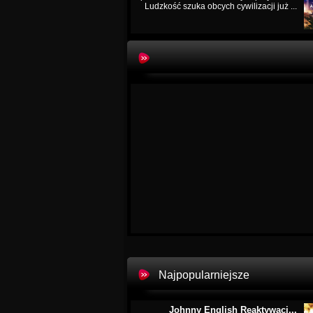
Ludzkość szuka obcych cywilizacji już ...
Najpopularniejsze
Johnny English Reaktywacj...