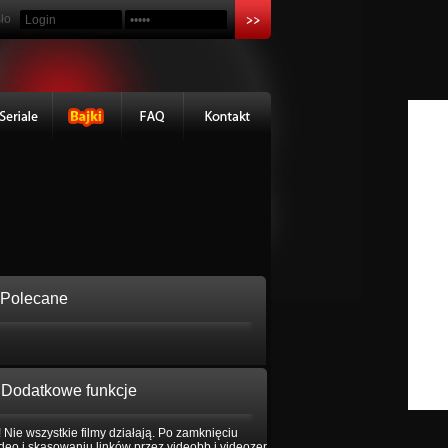
ło
Polecane
Dodatkowe funkcje
 Nie wszystkie filmy działają. Po zamknięciu
eo i skasowaniu linków przez videobb i videozer