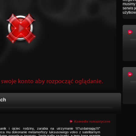
musimy 
serwis 
użytkow
ach
Komedie romantyczne
ik i ojciec rodziny, zarabia na utrzymanie \\\"uzdatniając\\\"
leca mu dokonanie metamorfozy luksusowego volvo z satelitarnym
ter popada w tarapaty. Jarda trafia za kratki, a jego żoną pragnie