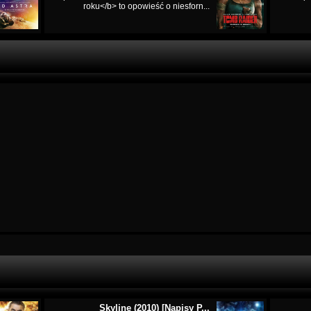
roku</b> to opowieść o niesforn...
Skyline (2010) [Napisy P...