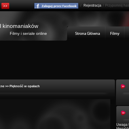
/
Rejestracja
/
Przypomnij has
al kinomaniaków
Filmy i seriale online
zne
>> Piękność w opałach
Uwaga !
MegaVid