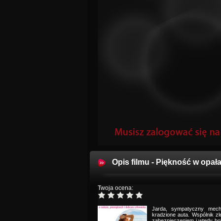
Opis filmu - Piękność w opał
Twoja ocena:
Jarda, sympatyczny mechan
kradzione auta. Wspólnik z
zabezpieczeniem i wtedy boha